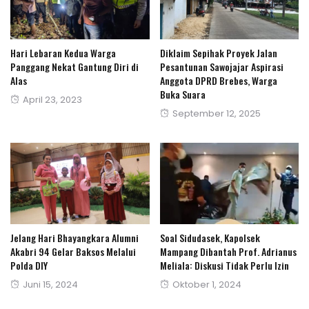
Hari Lebaran Kedua Warga
Diklaim Sepihak Proyek Jalan
Panggang Nekat Gantung Diri di
Pesantunan Sawojajar Aspirasi
Alas
Anggota DPRD Brebes, Warga
Buka Suara
Posted
April 23, 2023
Posted
September 12, 2025
on
on
Jelang Hari Bhayangkara Alumni
Soal Sidudasek, Kapolsek
Akabri 94 Gelar Baksos Melalui
Mampang Dibantah Prof. Adrianus
Polda DIY
Meliala: Diskusi Tidak Perlu Izin
Posted
Posted
Juni 15, 2024
Oktober 1, 2024
on
on