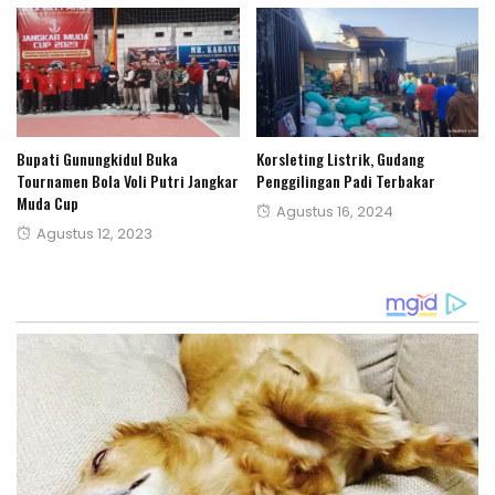
Bupati Gunungkidul Buka
Korsleting Listrik, Gudang
Tournamen Bola Voli Putri Jangkar
Penggilingan Padi Terbakar
Muda Cup
Posted
Agustus 16, 2024
Posted
Agustus 12, 2023
on
on