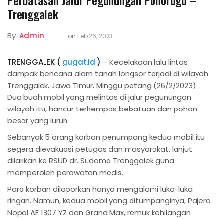
Perbatasan Jalur Pegunungan Ponorogo –
Trenggalek
By
Admin
on
Feb 26, 2023
TRENGGALEK (
gugat.id
)
– Kecelakaan lalu lintas
dampak bencana alam tanah longsor terjadi di wilayah
Trenggalek, Jawa Timur, Minggu petang (26/2/2023).
Dua buah mobil yang melintas di jalur pegunungan
wilayah itu, hancur terhempas bebatuan dan pohon
besar yang luruh.
Sebanyak 5 orang korban penumpang kedua mobil itu
segera dievakuasi petugas dan masyarakat, lanjut
dilarikan ke RSUD dr. Sudomo Trenggalek guna
memperoleh perawatan medis.
Para korban dilaporkan hanya mengalami luka-luka
ringan. Namun, kedua mobil yang ditumpanginya, Pajero
Nopol AE 1307 YZ dan Grand Max, remuk kehilangan