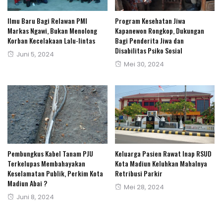
Ilmu Baru Bagi Relawan PMI
Program Kesehatan Jiwa
Markas Ngawi, Bukan Menolong
Kapanewon Rongkop, Dukungan
Korban Kecelakaan Lalu-lintas
Bagi Penderita Jiwa dan
Disabilitas Psiko Sosial
Posted
Juni 5, 2024
Posted
Mei 30, 2024
on
on
Pembungkus Kabel Tanam PJU
Keluarga Pasien Rawat Inap RSUD
Terkelupas Membahayakan
Kota Madiun Keluhkan Mahalnya
Keselamatan Publik, Perkim Kota
Retribusi Parkir
Madiun Abai ?
Posted
Mei 28, 2024
Posted
Juni 8, 2024
on
on