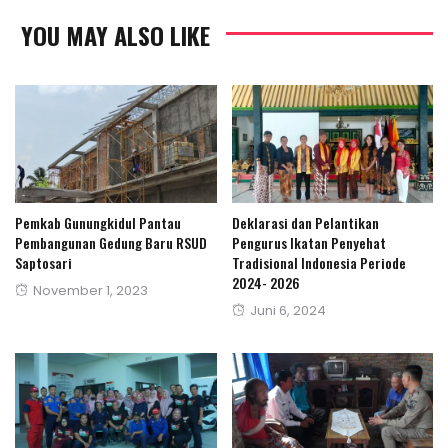
YOU MAY ALSO LIKE
Pemkab Gunungkidul Pantau
Deklarasi dan Pelantikan
Pembangunan Gedung Baru RSUD
Pengurus Ikatan Penyehat
Saptosari
Tradisional Indonesia Periode
2024- 2026
Posted
November 1, 2023
Posted
Juni 6, 2024
on
on