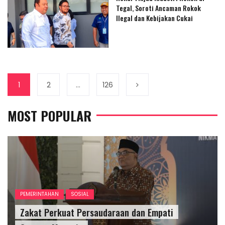
Tegal, Soroti Ancaman Rokok
Ilegal dan Kebijakan Cukai
1
2
…
126
MOST POPULAR
PEMERINTAHAN
SOSIAL
Zakat Perkuat Persaudaraan dan Empati
MILENIAL