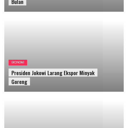
Presiden Jokowi Larang Ekspor Minyak
Goreng
BUDAYA
Rencana Pembangunan Tugu Tobong
Gunungkidul Terindikasi “Membangkang”
Terhadap Amanah UU Keistimewaan DIY