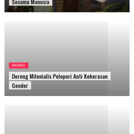
Sesama Manusia
Dorong Milenialis Pelopori Anti Kekerasan
Gender
OPINI
UNCATEGORIZED
Dibalik Jalan Raya Pos: Kolonialisme dan
Perjuangan Dekolonisasi (#1)