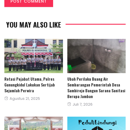
YOU MAY ALSO LIKE
Rotasi Pejabat Utama, Polres
Ubah Perilaku Buang Air
Gunungkidul Lakukan Sertijab
Sembarangan Pemerintah Desa
Sejumlah Perwira
Sambirejo Bangun Sarana Sanitasi
Berupa Jamban
Posted
Agustus 21, 2025
Posted
Juli 7, 2026
on
on