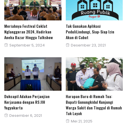
Meriahnya Festival Coklat
Tak Gunakan Aplikasi
Nglanggeran 2024, Hadirkan
PeduliLindungi, Siap-Siap Izin
Aneka Bazar Hingga Talkshow
Akan di Cabut
Posted
Posted
September 5, 2024
Desember 23, 2021
on
on
Dukcapil Adakan Perjanjian
Harapan Baru di Rumah Tua:
Kerjasama dengan RS JIH
Bupati Gunungkidul Kunjungi
Yogyakarta
Warga Sakit dan Tinggal di Rumah
Tak Layak
Posted
Desember 6, 2021
Posted
Mei 21, 2025
on