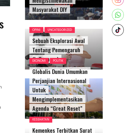
Masyarakat DIY
s
OPINI
UNCATEGORIZED
Sebuah Eksplorasi Awal
Tentang Pemengaruh
(Influencer)
EKONOMI
POLITIK
Globalis Dunia Umumkan
Perjanjian Internasional
n
Untuk
Mengimplementasikan
n
Agenda “Great Reset”
KESEHATAN
Kemenkes Terbitkan Surat