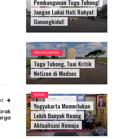
Pembangunan Tugu Tobong!
Jangan Lukai Hati Rakyat
Gunungkidul!
UNCATEGORIZED
Tugu Tobong, Tuai Kritik
Netizen di Medsos
SOSIAL
st
Yogyakarta Memerlukan
brak
Lebih Banyak Ruang
arga
Aktualisasi Remaja