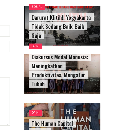
SOSIAL
Darurat Klitih!! Yogyakarta
Tidak Sedang Baik-Baik
Saja
OPINI
Diskursus Modal Manusia:
Meningkatkan
Produktivitas, Mengatur
Tubuh
OPINI
The Human Capital