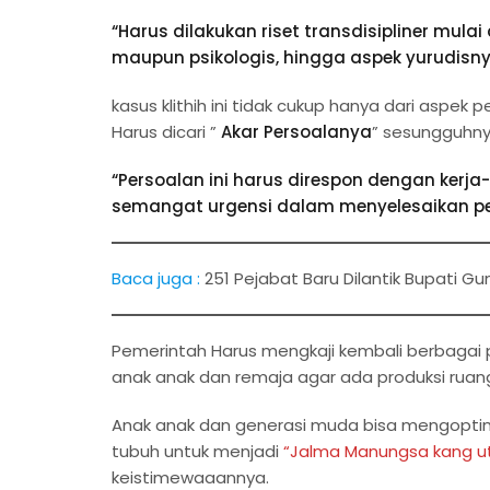
“Harus dilakukan riset transdisipliner mulai d
maupun psikologis, hingga aspek yurudisny
kasus klithih ini tidak cukup hanya dari aspe
Harus dicari ”
Akar Persoalanya
” sesungguhnya 
“Persoalan ini harus direspon dengan kerja-
semangat urgensi dalam menyelesaikan perso
Baca juga :
251 Pejabat Baru Dilantik Bupati Gu
Pemerintah Harus mengkaji kembali berbagai p
anak anak dan remaja agar ada produksi ruang s
Anak anak dan generasi muda bisa mengoptima
tubuh untuk menjadi
“Jalma Manungsa kang 
keistimewaaannya.