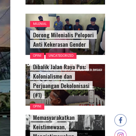
MILENIAL
Dorong Milenialis Pelopori
Anti Kekerasan Gender
OPINI
UNCATEGORIZED
Dibalik Jalan Raya Pos:
Kolonialisme dan
Perjuangan Dekolonisasi
(#1)
OPINI
Memasyarakatkan
Keistimewaan,
Mengistimewakan