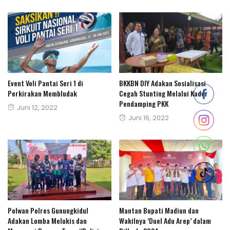
Event Voli Pantai Seri 1 di
BKKBN DIY Adakan Sosialisasi
Perkirakan Membludak
Cegah Stunting Melalui Kader
Pendamping PKK
Posted
Juni 12, 2022
Posted
Juni 16, 2022
on
on
Polwan Polres Gunungkidul
Mantan Bupati Madiun dan
Adakan Lomba Melukis dan
Wakilnya ‘Duel Adu Arep’ dalam