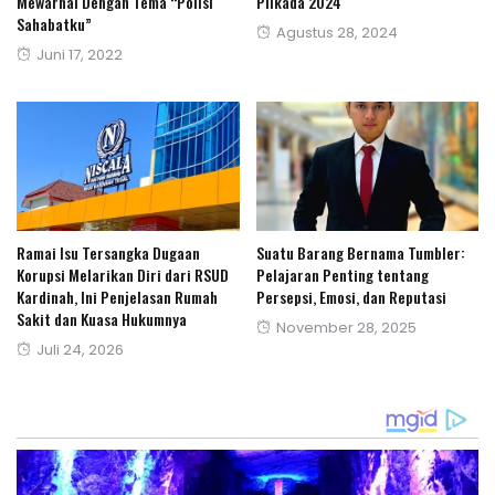
Mewarnai Dengan Tema “Polisi
Pilkada 2024
Sahabatku”
Posted
Agustus 28, 2024
Posted
Juni 17, 2022
on
on
‎Ramai Isu Tersangka Dugaan
Suatu Barang Bernama Tumbler:
Korupsi Melarikan Diri dari RSUD
Pelajaran Penting tentang
Kardinah, Ini Penjelasan Rumah
Persepsi, Emosi, dan Reputasi
Sakit dan Kuasa Hukumnya‎
Posted
November 28, 2025
Posted
Juli 24, 2026
on
on