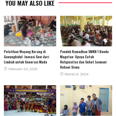
YOU MAY ALSO LIKE
Pelatihan Wayang Kerang di
Pondok Ramadhan SMKN 1 Bendo
Gunungkidul: Inovasi Seni dari
Magetan: Upaya Cetak
Limbah untuk Generasi Muda
Religiusitas dan Sehat Jasmani
Rohani Siswa
Posted
Februari 24, 2025
Posted
Maret 21, 2024
on
on