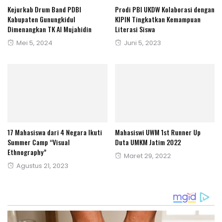
Kejurkab Drum Band PDBI
Prodi PBI UKDW Kolaborasi dengan
Kabupaten Gunungkidul
KIPIN Tingkatkan Kemampuan
Dimenangkan TK Al Mujahidin
Literasi Siswa
Posted
Posted
Mei 5, 2024
Juni 5, 2023
on
on
17 Mahasiswa dari 4 Negara Ikuti
Mahasiswi UWM 1st Runner Up
Summer Camp “Visual
Duta UMKM Jatim 2022
Ethnography”
Posted
Maret 29, 2022
Posted
Agustus 21, 2023
on
on