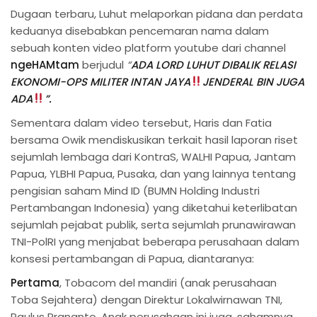
Dugaan terbaru, Luhut melaporkan pidana dan perdata
keduanya disebabkan pencemaran nama dalam
sebuah konten video platform youtube dari channel
ngeHAMtam
berjudul
“
ADA LORD LUHUT DIBALIK RELASI
EKONOMI-OPS MILITER INTAN JAYA
JENDERAL BIN JUGA
ADA
”.
Sementara dalam video tersebut, Haris dan Fatia
bersama Owik mendiskusikan terkait hasil laporan riset
sejumlah lembaga dari KontraS, WALHI Papua, Jantam
Papua, YLBHI Papua, Pusaka, dan yang lainnya tentang
pengisian saham Mind ID (BUMN Holding Industri
Pertambangan Indonesia) yang diketahui keterlibatan
sejumlah pejabat publik, serta sejumlah prunawirawan
TNI-PolRI yang menjabat beberapa perusahaan dalam
konsesi pertambangan di Papua, diantaranya:
Pertama
, Tobacom del mandiri (anak perusahaan
Toba Sejahtera) dengan Direktur Lokalwirnawan TNI,
Paulus Prananto. Anak perusahaan ini juga, sahamnya