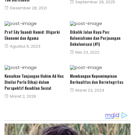
Posted
September 29, 2025
Posted
Desember 28, 2021
on
on
Prof Edy Suandi Hamid: Oligarki
Dibalik Jalan Raya Pos:
Ekonomi dan Agama
Kolonialisme dan Perjuangan
Dekolonisasi (#1)
Posted
Agustus 6, 2023
Posted
Mei 23, 2022
on
on
Kenaikan Tunjangan Hakim Ad Hoc
Membangun Kepemimpinan
Dinilai Perlu Dikaji dalam
Berkualitas dan Berintegritas
Perspektif Keadilan Sosial
Posted
Maret 23, 2024
Posted
Maret 2, 2026
on
on