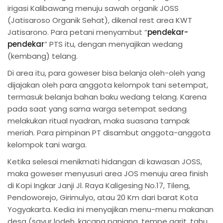
irigasi Kalibawang menuju sawah organik JOSS
(Jatisaroso Organik Sehat), dikenal rest area KWT
Jatisarono. Para petani menyambut “
pendekar-
pendekar
” PTS itu, dengan menyajikan wedang
(kembang) telang.
Di area itu, para goweser bisa belanja oleh-oleh yang
dijajakan oleh para anggota kelompok tani setempat,
termasuk belanja bahan baku wedang telang. Karena
pada saat yang sama warga setempat sedang
melakukan ritual nyadran, maka suasana tampak
meriah. Para pimpinan PT disambut anggota-anggota
kelompok tani warga.
Ketika selesai menikmati hidangan di kawasan JOSS,
maka goweser menyusuri area JOS menuju area finish
di Kopi Ingkar Janji Jl. Raya Kaligesing No.17, Tileng,
Pendoworejo, Girimulyo, atau 20 Km dari barat Kota
Yogyakarta. Kedia ini menyajikan menu-menu makanan
desa (sayur lodeh, kacang panjang, tempe garit, tahu