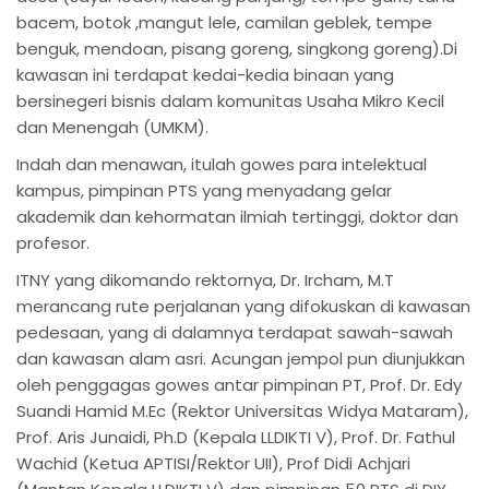
bacem, botok ,mangut lele, camilan geblek, tempe
benguk, mendoan, pisang goreng, singkong goreng).Di
kawasan ini terdapat kedai-kedia binaan yang
bersinegeri bisnis dalam komunitas Usaha Mikro Kecil
dan Menengah (UMKM).
Indah dan menawan, itulah gowes para intelektual
kampus, pimpinan PTS yang menyadang gelar
akademik dan kehormatan ilmiah tertinggi, doktor dan
profesor.
ITNY yang dikomando rektornya, Dr. Ircham, M.T
merancang rute perjalanan yang difokuskan di kawasan
pedesaan, yang di dalamnya terdapat sawah-sawah
dan kawasan alam asri. Acungan jempol pun diunjukkan
oleh penggagas gowes antar pimpinan PT, Prof. Dr. Edy
Suandi Hamid M.Ec (Rektor Universitas Widya Mataram),
Prof. Aris Junaidi, Ph.D (Kepala LLDIKTI V), Prof. Dr. Fathul
Wachid (Ketua APTISI/Rektor UII), Prof Didi Achjari