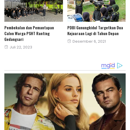
Pembekalan dan Pemantapan
PDBI Gunungkidul Targetkan Dua
Calon Warga PSHT Ranting
Kejuaraan Lagi di Tahun Depan
Gedangsari
Posted
Desember 6, 2021
Posted
Juli 22, 2023
on
on