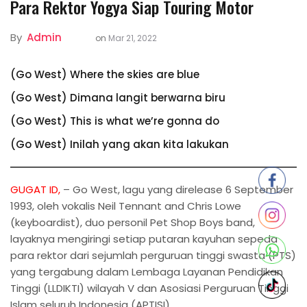
Para Rektor Yogya Siap Touring Motor
By
Admin
on
Mar 21, 2022
(Go West) Where the skies are blue
(Go West) Dimana langit berwarna biru
(Go West) This is what we’re gonna do
(Go West) Inilah yang akan kita lakukan
GUGAT ID,
– Go West, lagu yang direlease 6 September
1993, oleh vokalis Neil Tennant and Chris Lowe
(keyboardist), duo personil Pet Shop Boys band,
layaknya mengiringi setiap putaran kayuhan sepeda
para rektor dari sejumlah perguruan tinggi swasta (PTS)
yang tergabung dalam Lembaga Layanan Pendidikan
Tinggi (LLDIKTI) wilayah V dan Asosiasi Perguruan Tinggi
Islam seluruh Indonesia (APTISI).