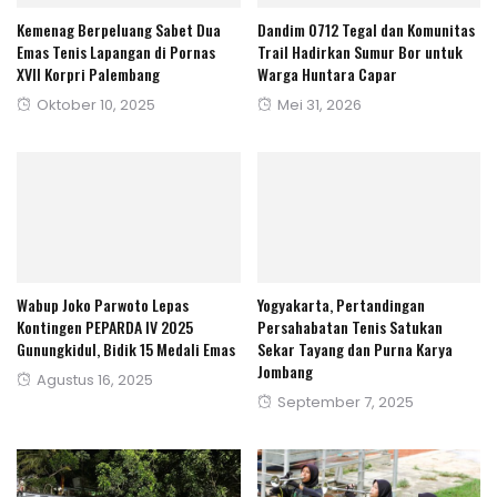
Kemenag Berpeluang Sabet Dua
Dandim 0712 Tegal dan Komunitas
Emas Tenis Lapangan di Pornas
Trail Hadirkan Sumur Bor untuk
XVII Korpri Palembang
Warga Huntara Capar
Posted
Posted
Oktober 10, 2025
Mei 31, 2026
on
on
Wabup Joko Parwoto Lepas
Yogyakarta, Pertandingan
Kontingen PEPARDA IV 2025
Persahabatan Tenis Satukan
Gunungkidul, Bidik 15 Medali Emas
Sekar Tayang dan Purna Karya
Jombang
Posted
Agustus 16, 2025
Posted
September 7, 2025
on
on