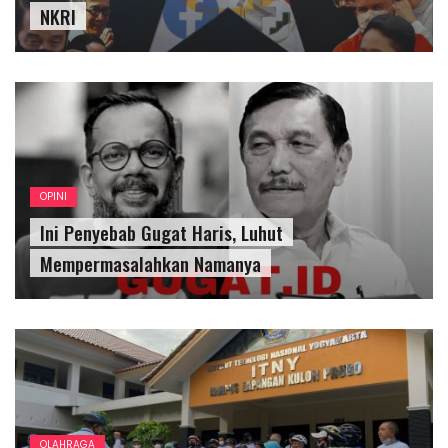
NKRI
OPINI
Ini Penyebab Gugat Haris, Luhut
Mempermasalahkan Namanya
OLAHRAGA