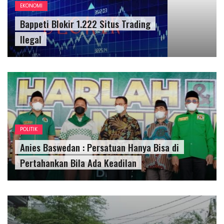
EKONOMI
Bappeti Blokir 1.222 Situs Trading
Ilegal
POLITIK
Anies Baswedan : Persatuan Hanya Bisa di
Pertahankan Bila Ada Keadilan