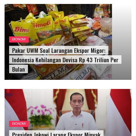
EKONOMI
Pakar UWM Soal Larangan Ekspor Migor:
Indonesia Kehilangan Devisa Rp 43 Triliun Per
Bulan
EKONOMI
Presiden Jokowi Larang Ekspor Minyak