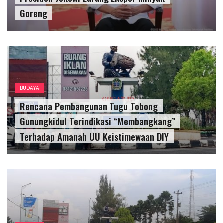
Goreng
BUDAYA
Rencana Pembangunan Tugu Tobong
Gunungkidul Terindikasi “Membangkang”
Terhadap Amanah UU Keistimewaan DIY