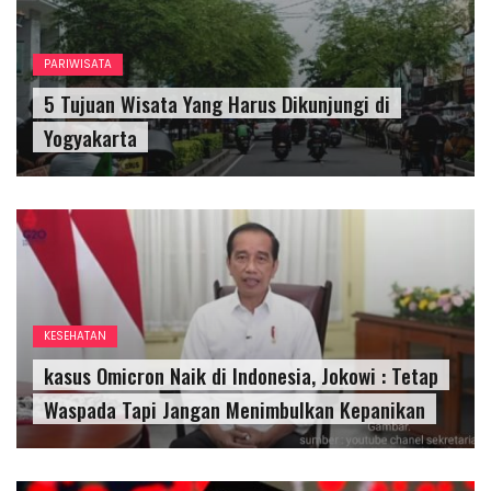
PARIWISATA
5 Tujuan Wisata Yang Harus Dikunjungi di
Yogyakarta
KESEHATAN
kasus Omicron Naik di Indonesia, Jokowi : Tetap
Waspada Tapi Jangan Menimbulkan Kepanikan