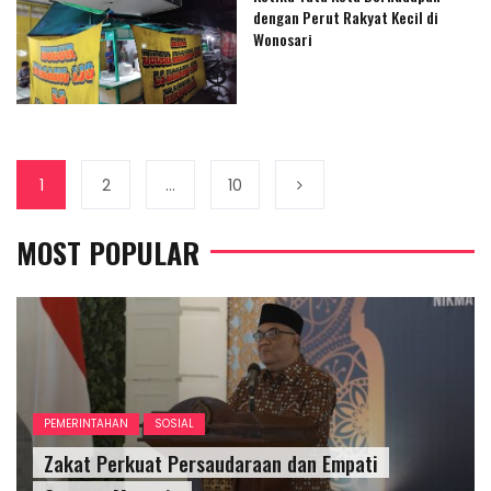
dengan Perut Rakyat Kecil di
Wonosari
1
2
…
10
MOST POPULAR
PEMERINTAHAN
SOSIAL
Zakat Perkuat Persaudaraan dan Empati