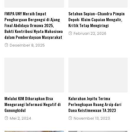
FMIPA UNY Meraih Empat
Setahun Supian–Chandra Pimpin
Penghargaan Bergengsi di Ajang
Depok: Klaim Capaian Mengalir,
Final Abdidaya Ormawa 2025,
Kritik Tetap Mengiringi
Bukti Kontribusi Nyata Mahasiswa
Posted
Februari 22, 2026
dalam Pemberdayaan Masyarakat
on
Posted
Desember 8, 2025
on
Melalui KIM Diharapkan Bisa
Kalurahan Jepitu Terima
Mengurangi Informasi Negatif di
Perlengkapan Ruang Arsip dari
Gunungkidul
Dana Keistimewaan TA 2023
Posted
Posted
Mei 2, 2024
November 13, 2023
on
on