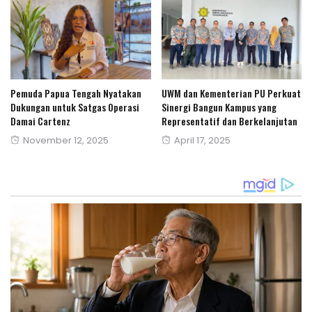
Pemuda Papua Tengah Nyatakan
UWM dan Kementerian PU Perkuat
Dukungan untuk Satgas Operasi
Sinergi Bangun Kampus yang
Damai Cartenz
Representatif dan Berkelanjutan
Posted
Posted
November 12, 2025
April 17, 2025
on
on