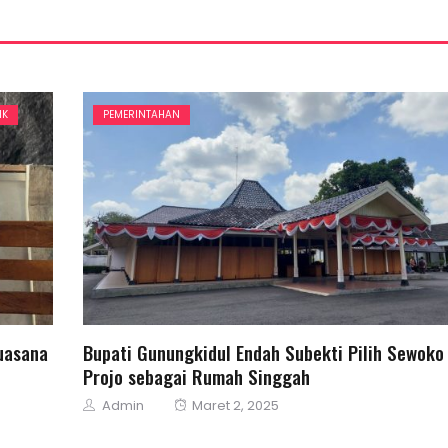
IK
PEMERINTAHAN
uasana
Bupati Gunungkidul Endah Subekti Pilih Sewoko
Projo sebagai Rumah Singgah
Author
Posted
Admin
Maret 2, 2025
on