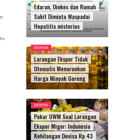
Edaran, Dinkes dan Rumah
Sakit Diminta Waspadai
an
Hepatitis misterius
ru
EKONOMI
Larangan Ekspor Tidak
Otomatis Menurunkan
Harga Minyak Goreng
EKONOMI
Pakar UWM Soal Larangan
Ekspor Migor: Indonesia
Kehilangan Devisa Rp 43