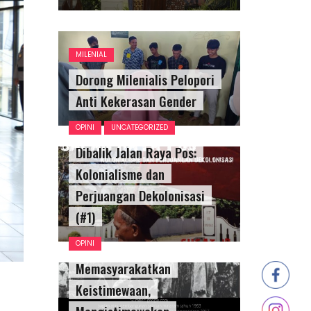
MILENIAL
Dorong Milenialis Pelopori
Anti Kekerasan Gender
OPINI
UNCATEGORIZED
Dibalik Jalan Raya Pos:
Kolonialisme dan
Perjuangan Dekolonisasi
(#1)
OPINI
Memasyarakatkan
Keistimewaan,
Mengistimewakan