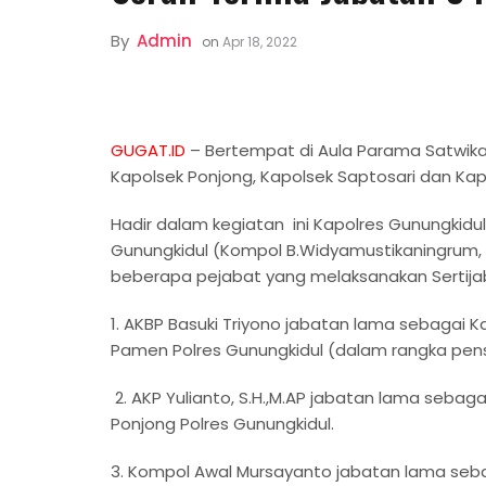
By
Admin
on
Apr 18, 2022
GUGAT.ID
– Bertempat di Aula Parama Satwika 
Kapolsek Ponjong, Kapolsek Saptosari dan Kapo
Hadir dalam kegiatan ini Kapolres Gunungkidul
Gunungkidul (Kompol B.Widyamustikaningrum, 
beberapa pejabat yang melaksanakan Sertijab
1. AKBP Basuki Triyono jabatan lama sebagai K
Pamen Polres Gunungkidul (dalam rangka pens
2. AKP Yulianto, S.H.,M.AP jabatan lama sebag
Ponjong Polres Gunungkidul.
3. Kompol Awal Mursayanto jabatan lama sebag