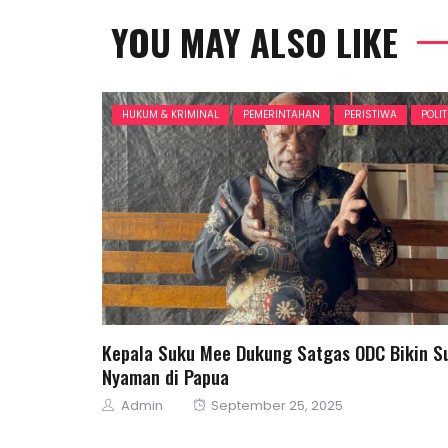
YOU MAY ALSO LIKE
HUKUM & KRIMINAL
PEMERINTAHAN
PERISTIWA
POLIT
Kepala Suku Mee Dukung Satgas ODC Bikin S
Nyaman di Papua
Author
Posted
Admin
September 25, 2025
on