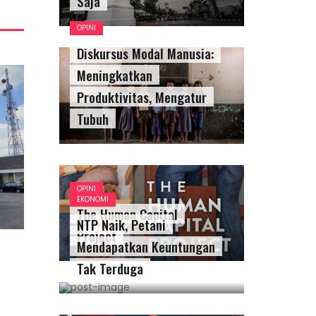
Saja
OPINI
Diskursus Modal Manusia:
Meningkatkan
Produktivitas, Mengatur
Tubuh
OPINI
EKONOMI
The Human Capital
NTP Naik, Petani
Project
Mendapatkan Keuntungan
Tak Terduga