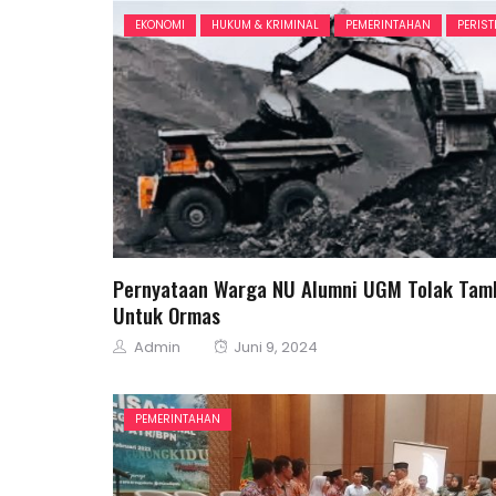
EKONOMI
HUKUM & KRIMINAL
PEMERINTAHAN
PERIS
Pernyataan Warga NU Alumni UGM Tolak Tam
Untuk Ormas
Author
Posted
Admin
Juni 9, 2024
on
PEMERINTAHAN