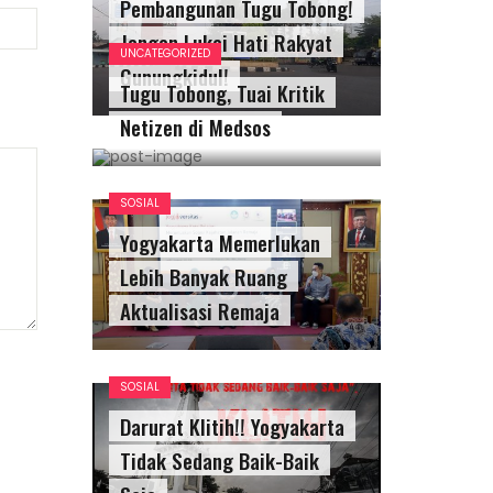
Pembangunan Tugu Tobong!
Jangan Lukai Hati Rakyat
UNCATEGORIZED
Gunungkidul!
Tugu Tobong, Tuai Kritik
Netizen di Medsos
SOSIAL
Yogyakarta Memerlukan
Lebih Banyak Ruang
Aktualisasi Remaja
SOSIAL
Darurat Klitih!! Yogyakarta
Tidak Sedang Baik-Baik