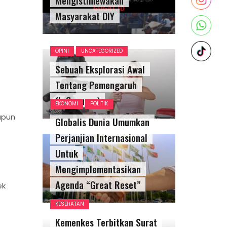
Masyarakat DIY
OPINI
UNCATEGORIZED
Sebuah Eksplorasi Awal
Tentang Pemengaruh
(Influencer)
EKONOMI
POLITIK
apun
Globalis Dunia Umumkan
Perjanjian Internasional
Untuk
Mengimplementasikan
Agenda “Great Reset”
ek
KESEHATAN
Kemenkes Terbitkan Surat