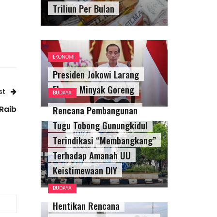
Triliun Per Bulan
EKONOMI
Presiden Jokowi Larang
Ekspor Minyak Goreng
st
BUDAYA
Rencana Pembangunan
Raib
Tugu Tobong Gunungkidul
Terindikasi “Membangkang”
Terhadap Amanah UU
Keistimewaan DIY
BUDAYA
Hentikan Rencana