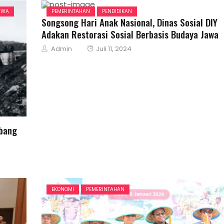
TIWA
PEMERINTAHAN
PENDIDIKAN
Songsong Hari Anak Nasional, Dinas Sosial DIY
Adakan Restorasi Sosial Berbasis Budaya Jawa
Author
Posted
Admin
Juli 11, 2024
on
bang
EKONOMI
PEMERINTAHAN