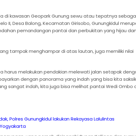
da di kawasan Geopark Gunung sewu atau tepatnya sebaga
elo II, Desa Balong, Kecamatan Girisobo, Gunungkidul meru
eindahan pemandangan pantai dan perbukitan yang hijau da
ng tampak menghampar di atas lautan, juga memiliki nilai
ta harus melakukan pendakian melewati jalan setapak deng
bayarkan dengan panorama yang indah yang bisa kita saksi
yang sangat indah, kita juga bisa melihat pantai Wedi Ombo d
k, Polres Gunungkidul lakukan Rekayasa Lalulintas
i Yogyakarta