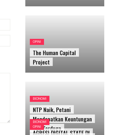
OPINI
The Human Capital
Project
EKONOMI
NTP Naik, Petani
Mendapatkan Keuntungan
EKONOMI
Tak Terduga
OPINI
AGRESI DIGITAL STATE DI