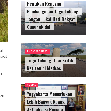
Hentikan Rencana
Pembangunan Tugu Tobong!
Jangan Lukai Hati Rakyat
Gunungkidul!
ul
UNCATEGORIZED
mpat
Tugu Tobong, Tuai Kritik
Netizen di Medsos
m
SOSIAL
Yogyakarta Memerlukan
di
Lebih Banyak Ruang
Aktualisasi Remaja