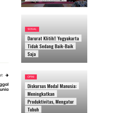
SOSIAL
Darurat Klitih!! Yogyakarta
Tidak Sedang Baik-Baik
Saja
st
OPINI
ggal
Diskursus Modal Manusia:
unia
Meningkatkan
Produktivitas, Mengatur
Tubuh