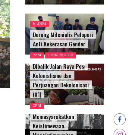
MILENIAL
Dorong Milenialis Pelopori
Anti Kekerasan Gender
OPINI
UNCATEGORIZED
Dibalik Jalan Raya Pos:
Kolonialisme dan
Perjuangan Dekolonisasi
(#1)
OPINI
Memasyarakatkan
Keistimewaan,
Mengistimewakan