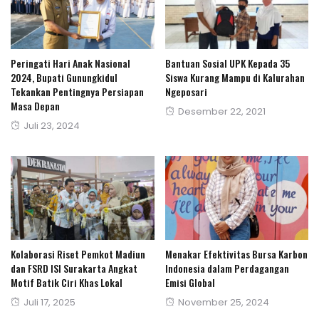
Peringati Hari Anak Nasional
Bantuan Sosial UPK Kepada 35
2024, Bupati Gunungkidul
Siswa Kurang Mampu di Kalurahan
Tekankan Pentingnya Persiapan
Ngeposari
Masa Depan
Posted
Desember 22, 2021
Posted
Juli 23, 2024
on
on
Kolaborasi Riset Pemkot Madiun
Menakar Efektivitas Bursa Karbon
dan FSRD ISI Surakarta Angkat
Indonesia dalam Perdagangan
Motif Batik Ciri Khas Lokal
Emisi Global
Posted
Posted
Juli 17, 2025
November 25, 2024
on
on