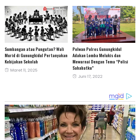
Sumbangan atau Pungutan? Wali
Polwan Polres Gunungkidul
Murid di Gunungkidul Pertanyakan
Adakan Lomba Melukis dan
Kebijakan Sekolah
Mewarnai Dengan Tema “Polisi
Sahabatku”
Posted
Maret 11, 2025
Posted
Juni 17, 2022
on
on