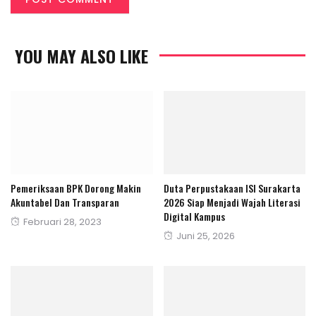
YOU MAY ALSO LIKE
Pemeriksaan BPK Dorong Makin
Duta Perpustakaan ISI Surakarta
Akuntabel Dan Transparan
2026 Siap Menjadi Wajah Literasi
Digital Kampus
Posted
Februari 28, 2023
Posted
Juni 25, 2026
on
on