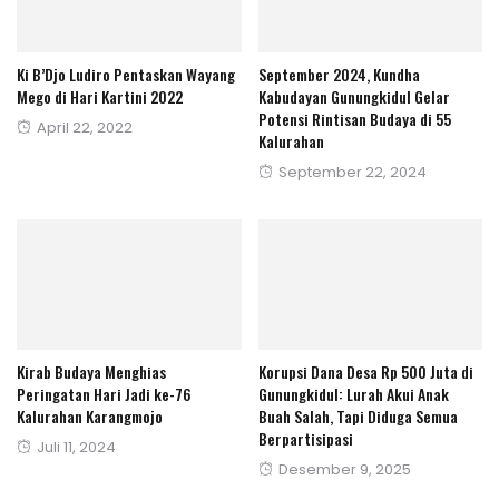
Ki B’Djo Ludiro Pentaskan Wayang
September 2024, Kundha
Mego di Hari Kartini 2022
Kabudayan Gunungkidul Gelar
Potensi Rintisan Budaya di 55
Posted
April 22, 2022
Kalurahan
on
Posted
September 22, 2024
on
Kirab Budaya Menghias
Korupsi Dana Desa Rp 500 Juta di
Peringatan Hari Jadi ke-76
Gunungkidul: Lurah Akui Anak
Kalurahan Karangmojo
Buah Salah, Tapi Diduga Semua
Berpartisipasi
Posted
Juli 11, 2024
Posted
Desember 9, 2025
on
on