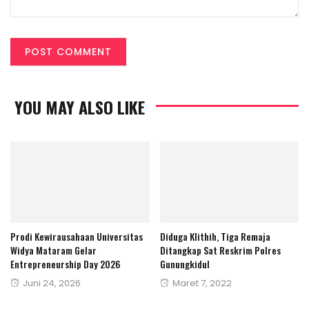
YOU MAY ALSO LIKE
Prodi Kewirausahaan Universitas
Diduga Klithih, Tiga Remaja
Widya Mataram Gelar
Ditangkap Sat Reskrim Polres
Entrepreneurship Day 2026
Gunungkidul
Posted
Posted
Juni 24, 2026
Maret 7, 2022
on
on