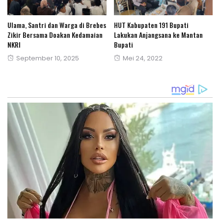
Ulama, Santri dan Warga di Brebes
HUT Kabupaten 191 Bupati
Zikir Bersama Doakan Kedamaian
Lakukan Anjangsana ke Mantan
NKRI
Bupati
Posted
Posted
September 10, 2025
Mei 24, 2022
on
on