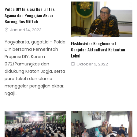
Polda DIY Inisiasi Doa Lintas
Agama dan Pengajian Akbar
Bareng Gus Miftah
Posted
Januari 14, 2023
on
Yogyakarta, gugat.id – Polda
Eksklusivias Konglomerat
DIY bersama Pemerintah
Ganjalan Aktualisasi Kekuatan
Lokal
Propinsi DIY, Korem
072/Pamungkas dan
Posted
Oktober 5, 2022
didukung Kraton Jogja, serta
on
para tokoh dan ulama
menggelar pengajian akbar,
Ngaji...