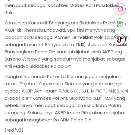
menjabat sebagai Kasatkes Mabes Polri Pusdokkes
Polri.
Kemudian Karumkit Bhayangkara Biddokkes Polda DIY
AKBP dr. Theresia Lindawati, Sp.F kini menyandang
jabatan baru sebagai Pamen Lemdiklat Polri (diarahkan
sebagai Karumkit Bhayangkara Tk.III). Jabatan Karumkit
Bhayangkara Polda DIY saat ini dijabat oleh AKBP drg.
Suseno Wibowo yang sebelumnya menjabat sebagai
Ahli Madya Biddokes Polda DIY.
Tongkat komando Polresta Sleman juga mengalami
rotasi. Pejabat Kapolresta Sleman yang sebelumnya
dijabat AKBP Ach. Imam Rifai, S.I.K., S.H., M.PICT., M.ISS. kini
dijabat oleh Kombes Pol Aris Supriyono, S.I.K., M.Si yang
sebelumnya menjabat sebagai Dirresnarkoba Polda
Lampung. Selanjutnya AKBP Imam Rifai akan menjabat
sebagai Kabagbinkar Ro SDM Polda DIY.
(red/v3)