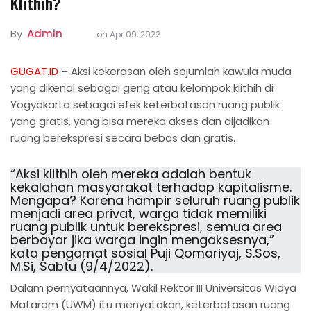
Klithih?
By
Admin
on
Apr 09, 2022
GUGAT.ID
– Aksi kekerasan oleh sejumlah kawula muda
yang dikenal sebagai geng atau kelompok klithih di
Yogyakarta sebagai efek keterbatasan ruang publik
yang gratis, yang bisa mereka akses dan dijadikan
ruang berekspresi secara bebas dan gratis.
“Aksi klithih oleh mereka adalah bentuk
kekalahan masyarakat terhadap kapitalisme.
Mengapa? Karena hampir seluruh ruang publik
menjadi area privat, warga tidak memiliki
ruang publik untuk berekspresi, semua area
berbayar jika warga ingin mengaksesnya,”
kata pengamat sosial Puji Qomariyaj, S.Sos,
M.Si, Sabtu (9/4/2022).
Dalam pernyataannya, Wakil Rektor III Universitas Widya
Mataram (UWM) itu menyatakan, keterbatasan ruang