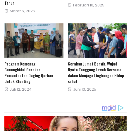
Tahun
Posted
Februari 10, 2025
Posted
Maret 6, 2025
on
on
Program Kemenag
Gerakan Jumat Bersih, Wujud
Gunungkidul,Gerakan
Nyata Tanggung Jawab Bersama
Pemanfaatan Daging Qurban
dalam Menjaga Lingkungan Hidup
Untuk Stunting
sehat
Posted
Posted
Juli 12, 2024
Juni 13, 2025
on
on