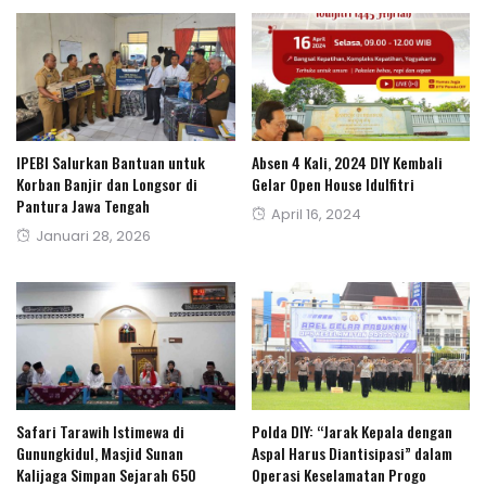
IPEBI Salurkan Bantuan untuk
Absen 4 Kali, 2024 DIY Kembali
Korban Banjir dan Longsor di
Gelar Open House Idulfitri
Pantura Jawa Tengah
Posted
April 16, 2024
Posted
Januari 28, 2026
on
on
Safari Tarawih Istimewa di
Polda DIY: “Jarak Kepala dengan
Gunungkidul, Masjid Sunan
Aspal Harus Diantisipasi” dalam
Kalijaga Simpan Sejarah 650
Operasi Keselamatan Progo