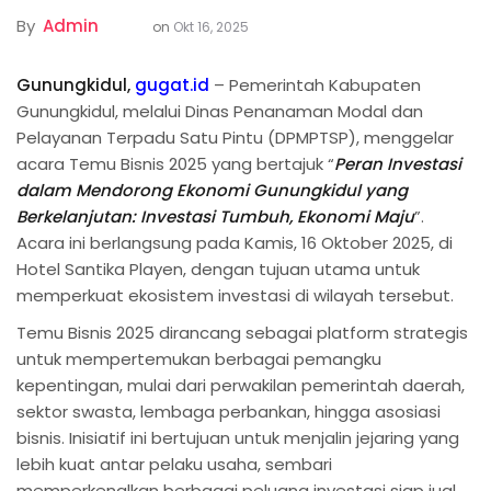
By
Admin
on
Okt 16, 2025
Gunungkidul,
gugat.id
– Pemerintah Kabupaten
Gunungkidul, melalui Dinas Penanaman Modal dan
Pelayanan Terpadu Satu Pintu (DPMPTSP), menggelar
acara Temu Bisnis 2025 yang bertajuk “
Peran Investasi
dalam Mendorong Ekonomi Gunungkidul yang
Berkelanjutan: Investasi Tumbuh, Ekonomi Maju
”.
Acara ini berlangsung pada Kamis, 16 Oktober 2025, di
Hotel Santika Playen, dengan tujuan utama untuk
memperkuat ekosistem investasi di wilayah tersebut.
Temu Bisnis 2025 dirancang sebagai platform strategis
untuk mempertemukan berbagai pemangku
kepentingan, mulai dari perwakilan pemerintah daerah,
sektor swasta, lembaga perbankan, hingga asosiasi
bisnis. Inisiatif ini bertujuan untuk menjalin jejaring yang
lebih kuat antar pelaku usaha, sembari
memperkenalkan berbagai peluang investasi siap jual