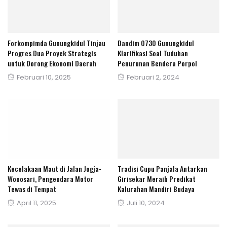
Forkompimda Gunungkidul Tinjau
Dandim 0730 Gunungkidul
Progres Dua Proyek Strategis
Klarifikasi Soal Tuduhan
untuk Dorong Ekonomi Daerah
Penurunan Bendera Porpol
Posted
Posted
Februari 10, 2025
Februari 2, 2024
on
on
Kecelakaan Maut di Jalan Jogja-
Tradisi Cupu Panjala Antarkan
Wonosari, Pengendara Motor
Girisekar Meraih Predikat
Tewas di Tempat
Kalurahan Mandiri Budaya
Posted
Posted
April 11, 2025
Juli 10, 2024
on
on