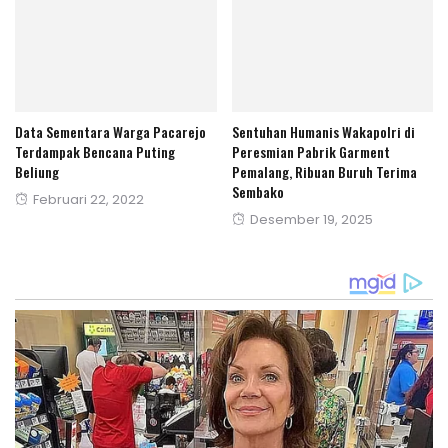
Data Sementara Warga Pacarejo
Sentuhan Humanis Wakapolri di
Terdampak Bencana Puting
Peresmian Pabrik Garment
Beliung
Pemalang, Ribuan Buruh Terima
Sembako
Posted
Februari 22, 2022
Posted
Desember 19, 2025
on
on