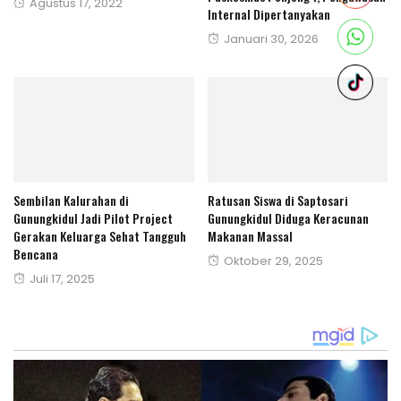
Posted
Agustus 17, 2022
Internal Dipertanyakan
on
Posted
Januari 30, 2026
on
Sembilan Kalurahan di
Ratusan Siswa di Saptosari
Gunungkidul Jadi Pilot Project
Gunungkidul Diduga Keracunan
Gerakan Keluarga Sehat Tangguh
Makanan Massal
Bencana
Posted
Oktober 29, 2025
Posted
Juli 17, 2025
on
on