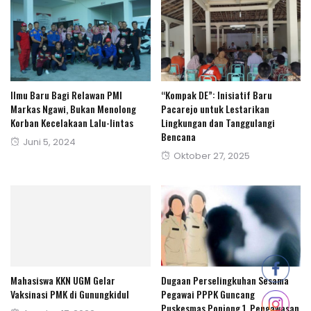
Ilmu Baru Bagi Relawan PMI
“Kompak DE”: Inisiatif Baru
Markas Ngawi, Bukan Menolong
Pacarejo untuk Lestarikan
Korban Kecelakaan Lalu-lintas
Lingkungan dan Tanggulangi
Bencana
Posted
Juni 5, 2024
Posted
Oktober 27, 2025
on
on
Mahasiswa KKN UGM Gelar
Dugaan Perselingkuhan Sesama
Vaksinasi PMK di Gunungkidul
Pegawai PPPK Guncang
Puskesmas Ponjong 1, Pengawasan