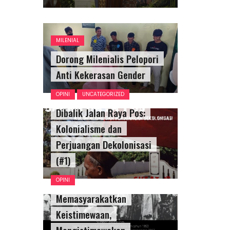
MILENIAL
Dorong Milenialis Pelopori
Anti Kekerasan Gender
OPINI
UNCATEGORIZED
Dibalik Jalan Raya Pos:
Kolonialisme dan
Perjuangan Dekolonisasi
(#1)
OPINI
Memasyarakatkan
Keistimewaan,
Mengistimewakan