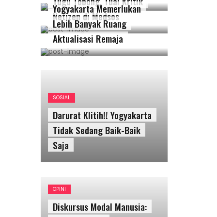
Tugu Tobong, Tuai Kritik
Yogyakarta Memerlukan
Netizen di Medsos
Lebih Banyak Ruang
Aktualisasi Remaja
SOSIAL
Darurat Klitih!! Yogyakarta
Tidak Sedang Baik-Baik
Saja
OPINI
Diskursus Modal Manusia: