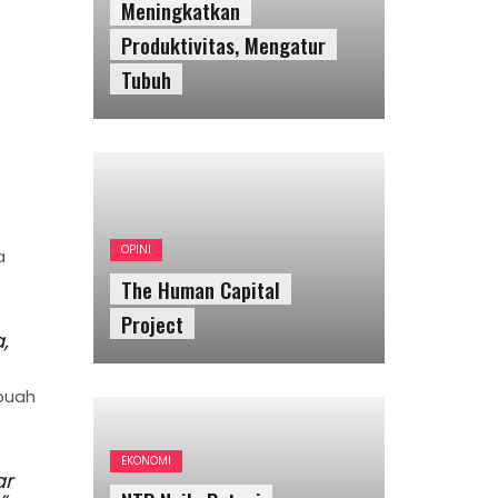
Meningkatkan
Produktivitas, Mengatur
Tubuh
OPINI
a
The Human Capital
Project
,
 buah
EKONOMI
ar