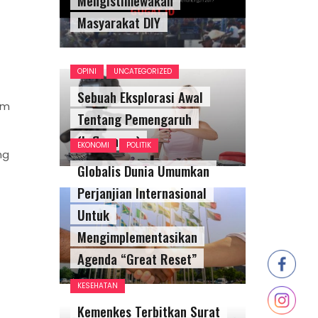
Masyarakat DIY
OPINI
UNCATEGORIZED
Sebuah Eksplorasi Awal
em
Tentang Pemengaruh
(Influencer)
EKONOMI
POLITIK
ng
Globalis Dunia Umumkan
Perjanjian Internasional
Untuk
Mengimplementasikan
Agenda “Great Reset”
KESEHATAN
Kemenkes Terbitkan Surat