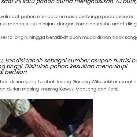
 saat ini satu pohon cuma menghasilkan 70 butir,
iawali saat pohon mengalami masa berbunga pada periode
erus menerus turun hujan, dengan kombinasi suhu amat diingi
sertai angin, hingga berakibat buah muda durian tidak san
u, kondisi tanah sebagai sumber asupan nutrisi b
tinggi. Disitulah pohon kesulitan mencukupi
 berteori.
pohon durian yang tumbuh lereng Gunung Wilis sekitar rumahn
pohon durian masing-masing Kawuk, Montong dan Kani.