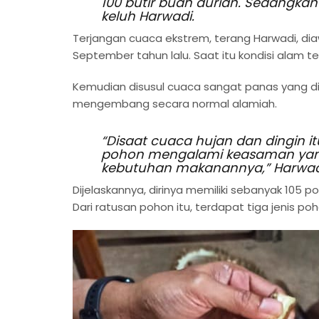
100 butir buah durian. Sedangkan
keluh Harwadi.
Terjangan cuaca ekstrem, terang Harwadi, d
September tahun lalu. Saat itu kondisi alam t
Kemudian disusul cuaca sangat panas yang di
mengembang secara normal alamiah.
“Disaat cuaca hujan dan dingin it
pohon mengalami keasaman yang 
kebutuhan makanannya,” Harwadi
Dijelaskannya, dirinya memiliki sebanyak 105 
Dari ratusan pohon itu, terdapat tiga jenis 