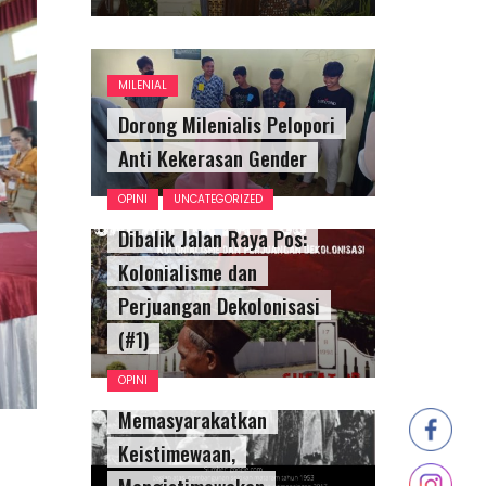
MILENIAL
Dorong Milenialis Pelopori
Anti Kekerasan Gender
OPINI
UNCATEGORIZED
Dibalik Jalan Raya Pos:
Kolonialisme dan
Perjuangan Dekolonisasi
(#1)
OPINI
Memasyarakatkan
Keistimewaan,
a
Mengistimewakan