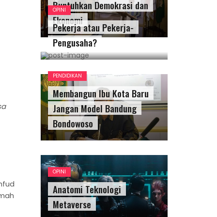
Runtuhkan Demokrasi dan
OPINI
Ekonomi
Pekerja atau Pekerja-
Pengusaha?
PENDIDIKAN
Membangun Ibu Kota Baru
Jangan Model Bandung
sa
Bondowoso
OPINI
hfud
Anatomi Teknologi
imah
Metaverse