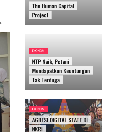
The Human Capital
Project
.
EKONOMI
NTP Naik, Petani
Mendapatkan Keuntungan
Tak Terduga
EKONOMI
AGRESI DIGITAL STATE DI
NKRI