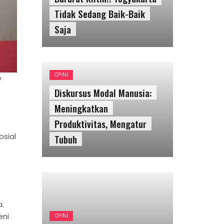
Tidak Sedang Baik-Baik
Saja
OPINI
p
Diskursus Modal Manusia:
Meningkatkan
Produktivitas, Mengatur
sial
Tubuh
.
eni
OPINI