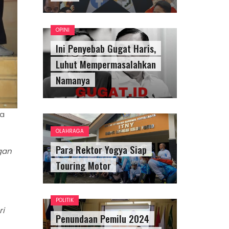
OPINI
Ini Penyebab Gugat Haris,
Luhut Mempermasalahkan
Namanya
da
OLAHRAGA
Para Rektor Yogya Siap
gan
Touring Motor
POLITIK
ri
Penundaan Pemilu 2024