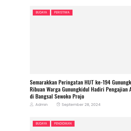
on
BUDAYA
PERISTIWA
Semarakkan Peringatan HUT ke-194 Gunungki
Ribuan Warga Gunungkidul Hadiri Pengajian 
di Bangsal Sewoko Projo
Author
Posted
Admin
September 28, 2024
on
BUDAYA
PENDIDIKAN