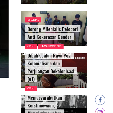
MILENIAL
Dorong Milenialis Pelopori
Anti Kekerasan Gender
OPINI
UNCATEGORIZED
Dibalik Jalan Raya Pos:
Kolonialisme dan
Perjuangan Dekolonisasi
(#1)
OPINI
Memasyarakatkan
Keistimewaan,
Mengistimewakan