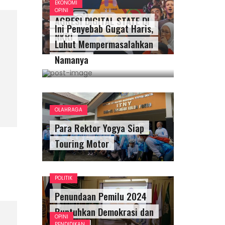
EKONOMI
OPINI
AGRESI DIGITAL STATE DI
Ini Penyebab Gugat Haris,
NKRI
Luhut Mempermasalahkan
Namanya
OLAHRAGA
Para Rektor Yogya Siap
Touring Motor
POLITIK
Penundaan Pemilu 2024
Runtuhkan Demokrasi dan
OPINI
PENDIDIKAN