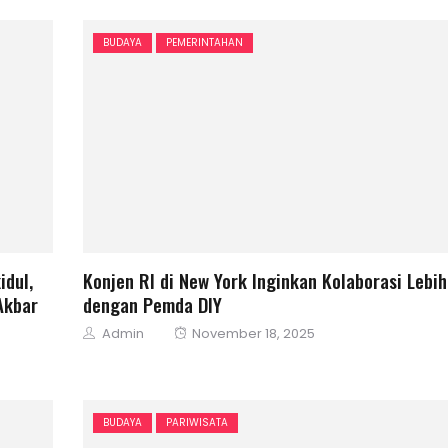
BUDAYA
PEMERINTAHAN
dul,
Konjen RI di New York Inginkan Kolaborasi Lebih
Akbar
dengan Pemda DIY
Author
Posted
Admin
November 18, 2025
on
BUDAYA
PARIWISATA