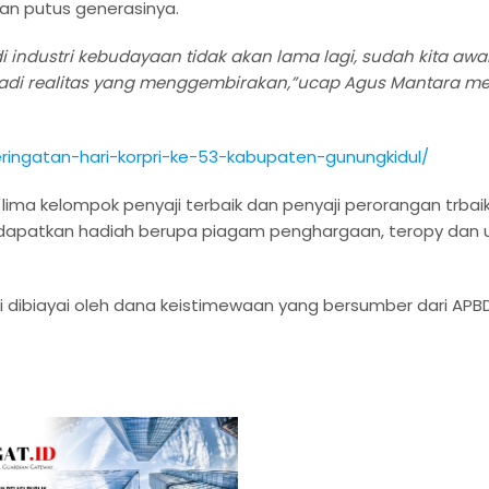
n putus generasinya.
ndustri kebudayaan tidak akan lama lagi, sudah kita awal
adi realitas yang menggembirakan,”ucap Agus Mantara me
ringatan-hari-korpri-ke-53-kabupaten-gunungkidul/
 lima kelompok penyaji terbaik dan penyaji perorangan trbaik
ndapatkan hadiah berupa piagam penghargaan, teropy dan
ni dibiayai oleh dana keistimewaan yang bersumber dari APB