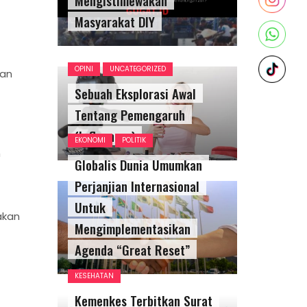
Masyarakat DIY
OPINI
UNCATEGORIZED
dan
Sebuah Eksplorasi Awal
Tentang Pemengaruh
(Influencer)
EKONOMI
POLITIK
n
Globalis Dunia Umumkan
Perjanjian Internasional
Untuk
akan
Mengimplementasikan
Agenda “Great Reset”
KESEHATAN
Kemenkes Terbitkan Surat