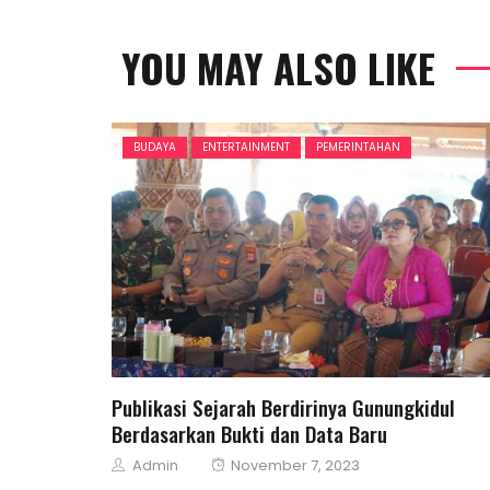
YOU MAY ALSO LIKE
BUDAYA
ENTERTAINMENT
PEMERINTAHAN
Publikasi Sejarah Berdirinya Gunungkidul
Berdasarkan Bukti dan Data Baru
Author
Posted
Admin
November 7, 2023