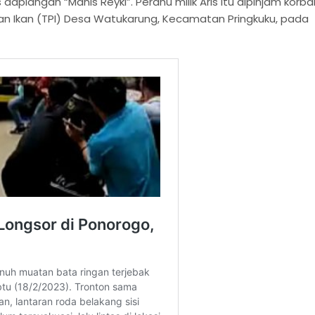
aplangan “Manis Reyki”. Perahu milik Aris itu dipinjam korba
n Ikan (TPI) Desa Watukarung, Kecamatan Pringkuku, pada