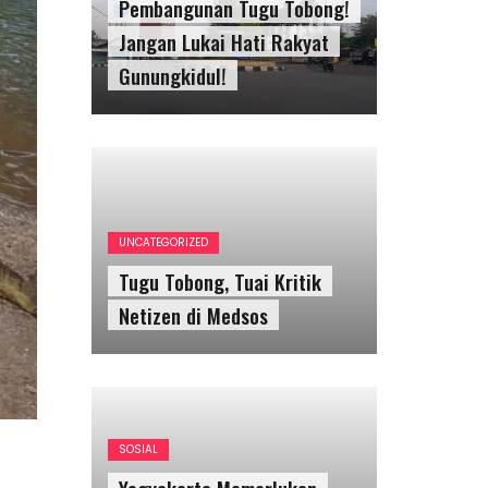
Pembangunan Tugu Tobong!
Jangan Lukai Hati Rakyat
Gunungkidul!
UNCATEGORIZED
Tugu Tobong, Tuai Kritik
Netizen di Medsos
SOSIAL
Yogyakarta Memerlukan
Lebih Banyak Ruang
Aktualisasi Remaja