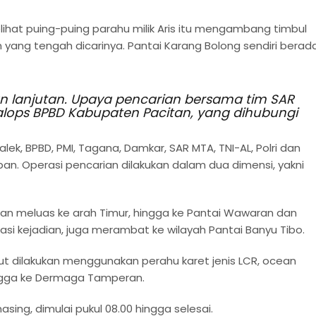
ihat puing-puing parahu milik Aris itu mengambang timbul
yang tengah dicarinya. Pantai Karang Bolong sendiri berada
ian lanjutan. Upaya pencarian bersama tim SAR
lops BPBD Kabupaten Pacitan, yang dihubungi
ek, BPBD, PMI, Tagana, Damkar, SAR MTA, TNI-AL, Polri dan
an. Operasi pencarian dilakukan dalam dua dimensi, yakni
kukan meluas ke arah Timur, hingga ke Pantai Wawaran dan
kasi kejadian, juga merambat ke wilayah Pantai Banyu Tibo.
ut dilakukan menggunakan perahu karet jenis LCR, ocean
hingga ke Dermaga Tamperan.
ng, dimulai pukul 08.00 hingga selesai.