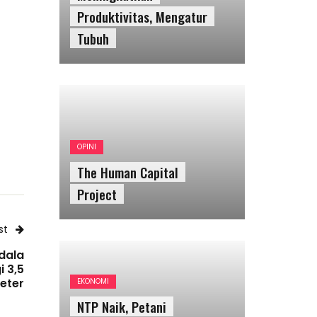
Project
EKONOMI
NTP Naik, Petani
Mendapatkan Keuntungan
Tak Terduga
EKONOMI
AGRESI DIGITAL STATE DI
st
NKRI
dala
 3,5
eter
OPINI
Ini Penyebab Gugat Haris,