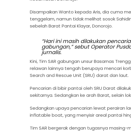
Disampaikan Wanto kepada Aris, dia cuma mel
tenggelam, namun tidak melihat sosok Sahidin 
sebelah Barat Pantai Klayar, Donorojo.
“Hari ini masih dilakukan pencar
gabungan,” sebut Operator Pusda
jurnalis.
Kini, Tim SAR gabungan unsur Basarnas Trenggal
relawan lainnya tengah berupaya mencari korb
Search and Rescue Unit (SRU) darat dan laut.
Pencarian di bibir pantai oleh SRU Darat dila
sekitarnya. Sedangkan ke arah Barat, selain lo
Sedangkan upaya pencarian lewat perairan la
inflatable boat, yang menyisir areal pantai 
Tim SAR bergerak dengan tugasnya masing-masi