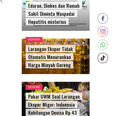
n,
Edaran, Dinkes dan Rumah
Sakit Diminta Waspadai
Hepatitis misterius
EKONOMI
Larangan Ekspor Tidak
Otomatis Menurunkan
Harga Minyak Goreng
EKONOMI
Pakar UWM Soal Larangan
Ekspor Migor: Indonesia
Kehilangan Devisa Rp 43