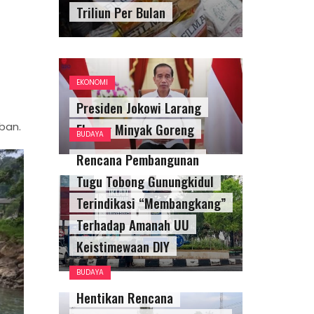
Triliun Per Bulan
EKONOMI
Presiden Jokowi Larang
ban.
Ekspor Minyak Goreng
BUDAYA
Rencana Pembangunan
Tugu Tobong Gunungkidul
Terindikasi “Membangkang”
Terhadap Amanah UU
Keistimewaan DIY
BUDAYA
Hentikan Rencana