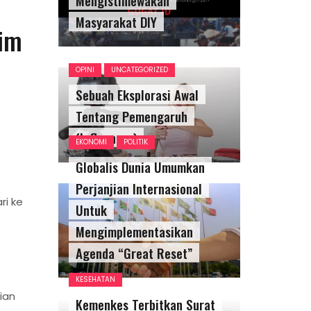
Masyarakat DIY
Tim
OPINI
UNCATEGORIZED
Sebuah Eksplorasi Awal
Tentang Pemengaruh
(Influencer)
EKONOMI
POLITIK
Globalis Dunia Umumkan
Perjanjian Internasional
ri ke
Untuk
Mengimplementasikan
Agenda “Great Reset”
KESEHATAN
ian
Kemenkes Terbitkan Surat