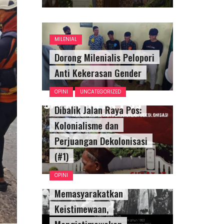
MILENIAL
Dorong Milenialis Pelopori
Anti Kekerasan Gender
OPINI
UNCATEGORIZED
Dibalik Jalan Raya Pos:
Kolonialisme dan
Perjuangan Dekolonisasi
(#1)
OPINI
Memasyarakatkan
Keistimewaan,
Mengistimewakan