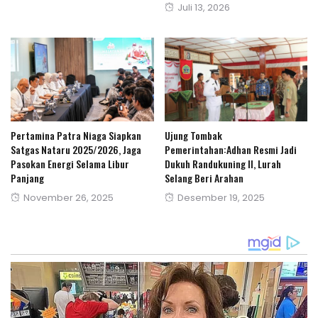
Posted
Juli 13, 2026
on
on
Pertamina Patra Niaga Siapkan
Ujung Tombak
Satgas Nataru 2025/2026, Jaga
Pemerintahan:Adhan Resmi Jadi
Pasokan Energi Selama Libur
Dukuh Randukuning II, Lurah
Panjang
Selang Beri Arahan
Posted
Posted
November 26, 2025
Desember 19, 2025
on
on