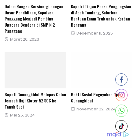
Dalam Rangka Bersinergi dengan
Kapolri Tinjau Posko Pengungsian
Unsur Pendidikan, Kapolsek
di Aceh Tamiang, Salurkan
Panggang Menjadi Pembina
Bantuan Enam Truk untuk Korban
Upacara Bendera di SMP N 2
Bencana
Panggang
Posted
Desember 11, 2025
Posted
Maret 20, 2023
on
on
Bupati Gunungkidul Melepas Calon
Bakti Sosial Paguyuban Ojol
Jemaah Haji Kloter 52 SOC ke
Gunungkidul
Tanah Suci
Posted
November 22, 2024
Posted
Mei 25, 2024
on
on