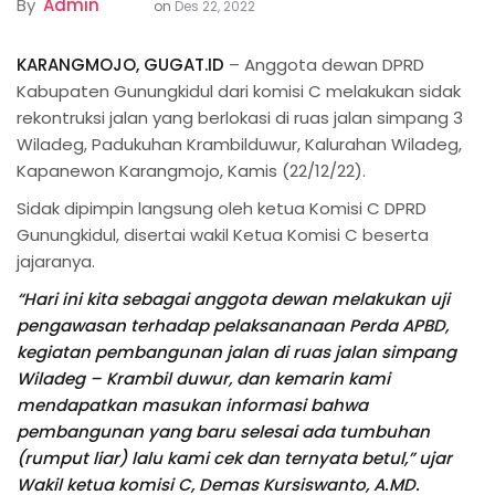
By
Admin
on
Des 22, 2022
KARANGMOJO, GUGAT.ID
– Anggota dewan DPRD
Kabupaten Gunungkidul dari komisi C melakukan sidak
rekontruksi jalan yang berlokasi di ruas jalan simpang 3
Wiladeg, Padukuhan Krambilduwur, Kalurahan Wiladeg,
Kapanewon Karangmojo, Kamis (22/12/22).
Sidak dipimpin langsung oleh ketua Komisi C DPRD
Gunungkidul, disertai wakil Ketua Komisi C beserta
jajaranya.
“Hari ini kita sebagai anggota dewan melakukan uji
pengawasan terhadap pelaksananaan Perda APBD,
kegiatan pembangunan jalan di ruas jalan simpang
Wiladeg – Krambil duwur, dan kemarin kami
mendapatkan masukan informasi bahwa
pembangunan yang baru selesai ada tumbuhan
(rumput liar) lalu kami cek dan ternyata betul,” ujar
Wakil ketua komisi C, Demas Kursiswanto, A.MD.