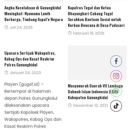
Angka Kecelakaan di Gunungkidul
Kapolres Tegal dan Ketua
Meningkat: Nyawamu Luwih
Bhayangkari Cabang Tegal
Berharga, Timbang Aspal’e Negara
Serahkan Bantuan Sosial untuk
Korban Bencana di Desa Padasari
Posted
Juli 24, 2025
Posted
Februari 19, 2026
on
on
Upacara Sertijab Wakapolres,
Kabag Ops dan Kasat Reskrim
Polres Gunungkidul
Posted
Januari 24, 2023
on
Playen (gugat.id) –
Musyawarah Daerah VII Lembaga
Bertempat di halaman
Dakwah Islam Indonesia (LDII)
Kabupaten Gunungkidul
depan Polres Gunungkidul
dilaksanakan upacara
Posted
Desember 12, 2021
Sertijab Kapolsek Playen,
on
Wakapolres, Kabag Ops dan
Kasat Reskrim Polres