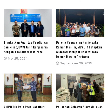
on
Tingkatkan Kualitas Pendidikan
Dorong Penguatan Pariwisata
dan Riset, UWM Jalin Kerjasama
Ramah Muslim, MES DIY Tetapkan
dengan Thai-Nichi Institute
Widosari Menjadi Desa Wisata
Ramah Muslim Pertama
Posted
Mei 25, 2024
Posted
September 29, 2025
on
on
4 OPD DIY Raih Predikat Opini
Polisi dan Relawan Siaga di Lokasi