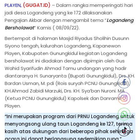
PLAYEN,
(GUGAT.ID)
– Dalam rangka memperingati hari
jadi desa Logandeng yang ke 172 dilaksanakan
Pengajian Akbar dengan mengambil tema “
Logandeng
Bersholawat
” Kamis ( 08/09/22).
Bertempat di halaman Masjid Riyadus Sholihin Dusunn
Siyono tengah, kalurahan Logandeng, Kapanewon
Playen, Kabupaten Gunungkidul kegiatan Logandeng
bersholawat ini diadakan dengan dipimpin oleh Gus
Wahid Syarifudin Ahmad Tamu undangan yang hadir
diantaranya H. Sunaryanta (Bupati Gunungkidul), Drs. KH.
Bardan Usman, M. pdi (Rois suryah PCNU Gunungkidul),
KH.Ahmad Zabidi Marzuki, Drs. KH. Sya’ban Nuroni. MA
(Ketua PCNU Gunungkidul) Kapolsek dan Danramil
Playen.
“Ini merupakan program dari PRNU Logandeng untuk
menyongsong ulang taun Logandeng ke 127, terima
kasih atas dukungan dari beberapa pihak sehingga
acara ini dapat berlangsung sedemikian rupa,”