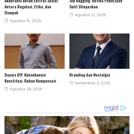
Akuntansi untuk Entitas Sosial:
Job Hugging: Ketika Pekerjaan
Antara Regulasi, Etika, dan
Sulit Dilepaskan
Dampak
Posted
Agustus 21, 2025
Posted
Agustus 15, 2025
on
on
Danais DIY: Konsekuensi
Branding dan Nostalgia
Konstitusi, Bukan Kompensasi
Posted
Desember 3, 2025
Posted
Agustus 28, 2025
on
on