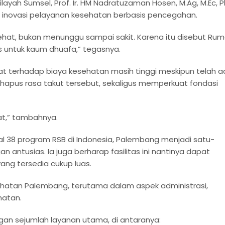
ayah Sumsel, Prof. Ir. HM Nadratuzaman Hosen, M.Ag, M.Ec, P
inovasi pelayanan kesehatan berbasis pencegahan.
ehat, bukan menunggu sampai sakit. Karena itu disebut Ru
us untuk kaum dhuafa,” tegasnya.
t terhadap biaya kesehatan masih tinggi meskipun telah a
apus rasa takut tersebut, sekaligus memperkuat fondasi
at,” tambahnya.
l 38 program RSB di Indonesia, Palembang menjadi satu-
antusias. Ia juga berharap fasilitas ini nantinya dapat
ng tersedia cukup luas.
ehatan Palembang, terutama dalam aspek administrasi,
hatan.
an sejumlah layanan utama, di antaranya: