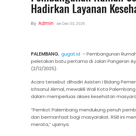
Hadirkan Layanan Keseh
By
Admin
on
Des 03, 2025
PALEMBANG
,
gugat.id
– Pembangunan Rumah S
peletakan batu pertama di Jalan Pangeran Ay
(2/12/2025).
Acara tersebut dihadiri Asisten I Bidang Pem
Ichsanul Akmal, mewakili Wali Kota Palemban
dalam memperluas akses kesehatan masyaraka
“Pemkot Palembang mendukung penuh pembang
dan bermanfaat bagi masyarakat. RSB ini men
merata,” ujarnya.