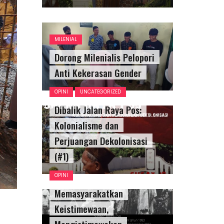
MILENIAL
Dorong Milenialis Pelopori
Anti Kekerasan Gender
OPINI
UNCATEGORIZED
Dibalik Jalan Raya Pos:
Kolonialisme dan
Perjuangan Dekolonisasi
(#1)
OPINI
Memasyarakatkan
Keistimewaan,
Mengistimewakan