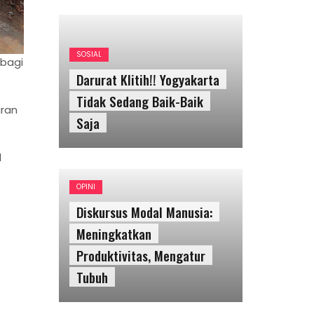
SOSIAL
 bagi
Darurat Klitih!! Yogyakarta
Tidak Sedang Baik-Baik
uran
Saja
1
OPINI
Diskursus Modal Manusia:
Meningkatkan
Produktivitas, Mengatur
Tubuh