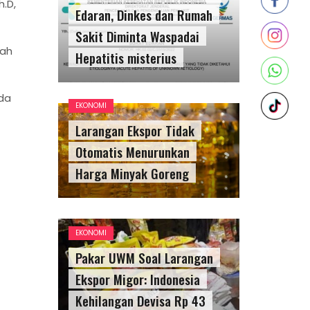
h.D,
Edaran, Dinkes dan Rumah
Sakit Diminta Waspadai
mah
Hepatitis misterius
da
EKONOMI
Larangan Ekspor Tidak
Otomatis Menurunkan
Harga Minyak Goreng
EKONOMI
Pakar UWM Soal Larangan
Ekspor Migor: Indonesia
Kehilangan Devisa Rp 43