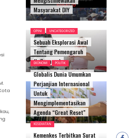
Masyarakat DIY
OPINI
UNCATEGORIZED
Sebuah Eksplorasi Awal
Tentang Pemengaruh
si
(Influencer)
EKONOMI
POLITIK
Globalis Dunia Umumkan
Perjanjian Internasional
M.
 Kota
Untuk
Mengimplementasikan
Agenda “Great Reset”
kau,
ang
KESEHATAN
Kemenkes Terbitkan Surat