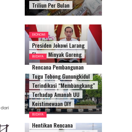
Triliun Per Bulan
EKONOMI
Presiden Jokowi Larang
Ekspor Minyak Goreng
BUDAYA
Rencana Pembangunan
Tugu Tobong Gunungkidul
Terindikasi “Membangkang”
Terhadap Amanah UU
Keistimewaan DIY
dari
BUDAYA
Hentikan Rencana