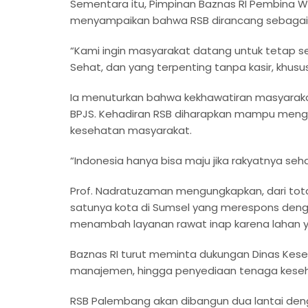
Sementara itu, Pimpinan Baznas RI Pembina Wil
menyampaikan bahwa RSB dirancang sebagai 
“Kami ingin masyarakat datang untuk tetap s
Sehat, dan yang terpenting tanpa kasir, khus
Ia menuturkan bahwa kekhawatiran masyaraka
BPJS. Kehadiran RSB diharapkan mampu mengh
kesehatan masyarakat.
“Indonesia hanya bisa maju jika rakyatnya seh
Prof. Nadratuzaman mengungkapkan, dari tota
satunya kota di Sumsel yang merespons dengan 
menambah layanan rawat inap karena lahan ya
Baznas RI turut meminta dukungan Dinas Kes
manajemen, hingga penyediaan tenaga kese
RSB Palembang akan dibangun dua lantai deng