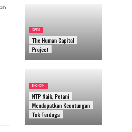
bih
OPINI
The Human Capital
Project
EKONOMI
NTP Naik, Petani
Mendapatkan Keuntungan
Tak Terduga