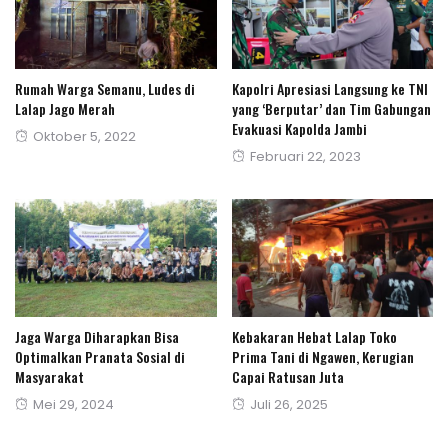
Rumah Warga Semanu, Ludes di
Kapolri Apresiasi Langsung ke TNI
Lalap Jago Merah
yang ‘Berputar’ dan Tim Gabungan
Evakuasi Kapolda Jambi
Posted
Oktober 5, 2022
Posted
Februari 22, 2023
on
on
Jaga Warga Diharapkan Bisa
Kebakaran Hebat Lalap Toko
Optimalkan Pranata Sosial di
Prima Tani di Ngawen, Kerugian
Masyarakat
Capai Ratusan Juta
Posted
Posted
Mei 29, 2024
Juli 26, 2025
on
on