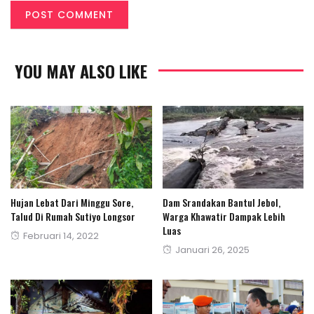
YOU MAY ALSO LIKE
Hujan Lebat Dari Minggu Sore,
Dam Srandakan Bantul Jebol,
Talud Di Rumah Sutiyo Longsor
Warga Khawatir Dampak Lebih
Luas
Posted
Februari 14, 2022
Posted
Januari 26, 2025
on
on