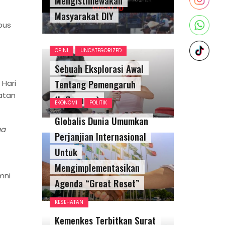
Masyarakat DIY
pus
OPINI
UNCATEGORIZED
Sebuah Eksplorasi Awal
Tentang Pemengaruh
 Hari
gatan
(Influencer)
EKONOMI
POLITIK
Globalis Dunia Umumkan
ga
Perjanjian Internasional
Untuk
Mengimplementasikan
mni
Agenda “Great Reset”
KESEHATAN
Kemenkes Terbitkan Surat