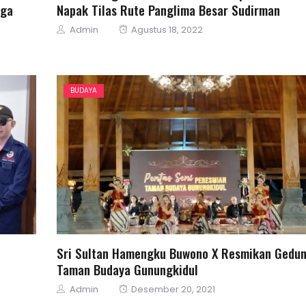
gga
Napak Tilas Rute Panglima Besar Sudirman
Author
Posted
Admin
Agustus 18, 2022
on
BUDAYA
Sri Sultan Hamengku Buwono X Resmikan Gedu
Taman Budaya Gunungkidul
Author
Posted
Admin
Desember 20, 2021
on