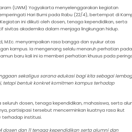
taram (UWM) Yogyakarta menyelenggarakan kegiatan
eringati Hari Bumi pada Rabu (22/4), bertempat di Kam
giatan ini diikuti oleh dosen, tenaga kependidikan, serta
ktif sivitas akademika dalam menjaga lingkungan hidup.
id, M.Ec. menyampaikan rasa bangga dan syukur atas
kungan kampus. Ia mengenang selalu menaruh perhatian pada
namun baru kali ini ia memberi perhatian khusus pada perin
anggaan sekaligus sarana edukasi bagi kita sebagai lemba
ni, tetapi bentuk konkret komitmen kampus terhadap
 seluruh dosen, tenaga kependidikan, mahasiswa, serta alu
tnya, partisipasi tersebut mencerminkan kuatnya rasa ikut
terhadap institusi.
 dosen dan 11 tenaga kependidikan serta alumni dan