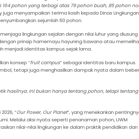
64 pohon yang terbagi atas 79 pohon buah, 85 pohon no
f. Edy juga menyampaikan terima kasih kepada Dinas Lingkungan
 menyumbangkan sejumlah 60 pohon.
enjaga lingkungan sejalan dengan nilai luhur yang diusung
engan prinsip hamemayu hayuning bawana atau memeliha
h menjadi identitas kampus sejak lama.
kan konsep “
fruit campus
” sebagai identitas baru kampus.
simbol, tetapi juga menghasilkan dampak nyata dalam bebe
ik hasilnya. Ini bukan hanya tentang pohon, tetapi tentang
2026, “
Our Power, Our Planet
”, yang menekankan pentingny
bumi. Melalui aksi nyata seperti penanaman pohon, UWM
an nilai-nilai lingkungan ke dalam praktik pendidikan dan