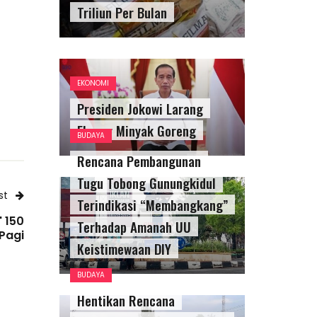
Triliun Per Bulan
EKONOMI
Presiden Jokowi Larang
Ekspor Minyak Goreng
BUDAYA
Rencana Pembangunan
Tugu Tobong Gunungkidul
st
Terindikasi “Membangkang”
' 150
Terhadap Amanah UU
Pagi
Keistimewaan DIY
BUDAYA
Hentikan Rencana