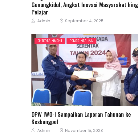
Gunungkidul, Angkat Inovasi Masyarakat hin
Pelajar
Author
Posted
Admin
September 4, 2025
on
ENTERTAINMENT
PEMERINTAHAN
DPW IWO-I Sampaikan Laporan Tahunan ke
Kesbangpol
Author
Posted
Admin
November 15, 2023
on