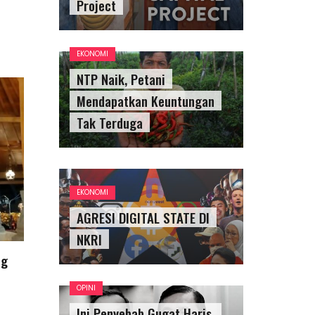
Project
EKONOMI
NTP Naik, Petani
Mendapatkan Keuntungan
Tak Terduga
EKONOMI
AGRESI DIGITAL STATE DI
NKRI
ng
OPINI
Ini Penyebab Gugat Haris,