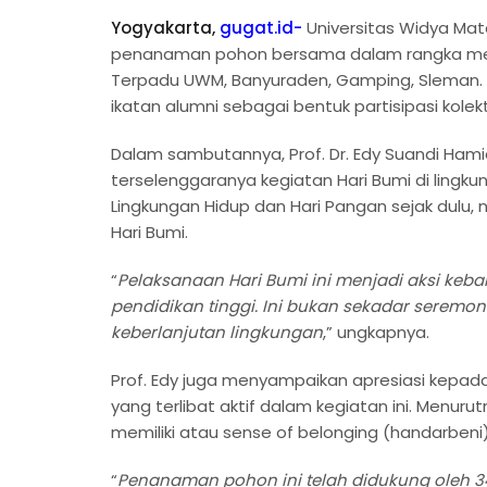
Yogyakarta,
gugat.id-
Universitas Widya Ma
penanaman pohon bersama dalam rangka memp
Terpadu UWM, Banyuraden, Gamping, Sleman. Ke
ikatan alumni sebagai bentuk partisipasi kole
Dalam sambutannya, Prof. Dr. Edy Suandi Ham
terselenggaranya kegiatan Hari Bumi di ling
Lingkungan Hidup dan Hari Pangan sejak dulu, 
Hari Bumi.
“
Pelaksanaan Hari Bumi ini menjadi aksi keb
pendidikan tinggi. Ini bukan sekadar seremo
keberlanjutan lingkungan
,” ungkapnya.
Prof. Edy juga menyampaikan apresiasi kepada
yang terlibat aktif dalam kegiatan ini. Menuru
memiliki atau sense of belonging (handarbeni) 
“
Penanaman pohon ini telah didukung oleh 34