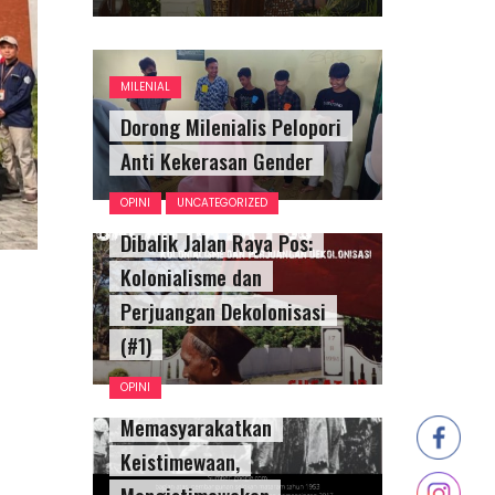
MILENIAL
Dorong Milenialis Pelopori
Anti Kekerasan Gender
OPINI
UNCATEGORIZED
Dibalik Jalan Raya Pos:
Kolonialisme dan
Perjuangan Dekolonisasi
(#1)
OPINI
Memasyarakatkan
Keistimewaan,
Mengistimewakan