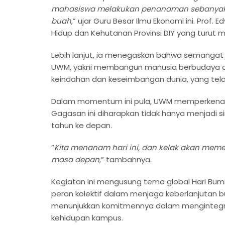
mahasiswa melakukan penanaman sebanyak 1
buah
,” ujar Guru Besar Ilmu Ekonomi ini. Pro
Hidup dan Kehutanan Provinsi DIY yang turut
Lebih lanjut, ia menegaskan bahwa semangat m
UWM, yakni membangun manusia berbudaya d
keindahan dan keseimbangan dunia, yang tela
Dalam momentum ini pula, UWM memperkenal
Gagasan ini diharapkan tidak hanya menjadi 
tahun ke depan.
“
Kita menanam hari ini, dan kelak akan memet
masa depan
,” tambahnya.
Kegiatan ini mengusung tema global Hari Bumi 
peran kolektif dalam menjaga keberlanjutan 
menunjukkan komitmennya dalam mengintegrasik
kehidupan kampus.