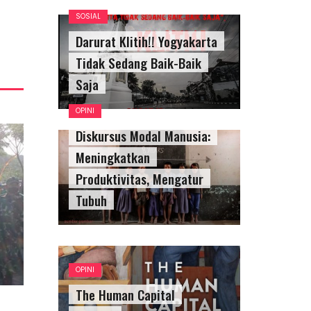
SOSIAL
Darurat Klitih!! Yogyakarta
Tidak Sedang Baik-Baik
Saja
OPINI
Diskursus Modal Manusia:
Meningkatkan
Produktivitas, Mengatur
Tubuh
OPINI
The Human Capital