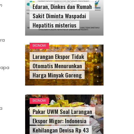
n
Edaran, Dinkes dan Rumah
Sakit Diminta Waspadai
Hepatitis misterius
ra
EKONOMI
Larangan Ekspor Tidak
Otomatis Menurunkan
rapa
Harga Minyak Goreng
EKONOMI
a
Pakar UWM Soal Larangan
Ekspor Migor: Indonesia
Kehilangan Devisa Rp 43