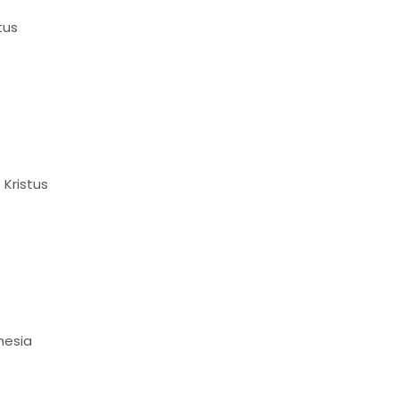
tus
 Kristus
nesia