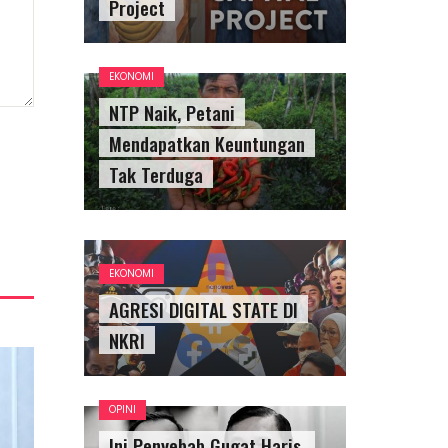
Project
EKONOMI
NTP Naik, Petani
Mendapatkan Keuntungan
Tak Terduga
EKONOMI
AGRESI DIGITAL STATE DI
NKRI
OPINI
Ini Penyebab Gugat Haris,