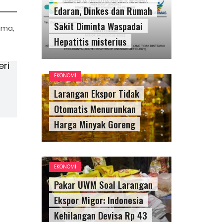
Edaran, Dinkes dan Rumah
Sakit Diminta Waspadai
ama,
Hepatitis misterius
ri
EKONOMI
Larangan Ekspor Tidak
Otomatis Menurunkan
Harga Minyak Goreng
EKONOMI
Pakar UWM Soal Larangan
Ekspor Migor: Indonesia
Kehilangan Devisa Rp 43