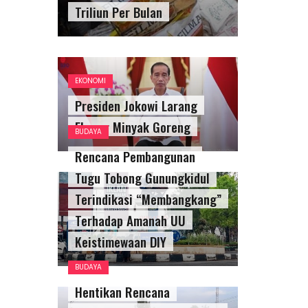
Triliun Per Bulan
EKONOMI
Presiden Jokowi Larang
Ekspor Minyak Goreng
BUDAYA
Rencana Pembangunan
Tugu Tobong Gunungkidul
Terindikasi “Membangkang”
Terhadap Amanah UU
Keistimewaan DIY
BUDAYA
Hentikan Rencana