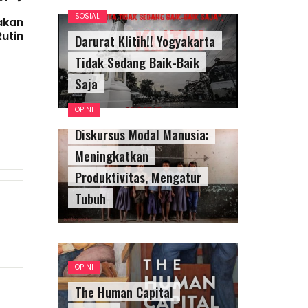
SOSIAL
akan
Rutin
Darurat Klitih!! Yogyakarta
Tidak Sedang Baik-Baik
Saja
OPINI
Diskursus Modal Manusia:
Meningkatkan
Produktivitas, Mengatur
Tubuh
OPINI
The Human Capital