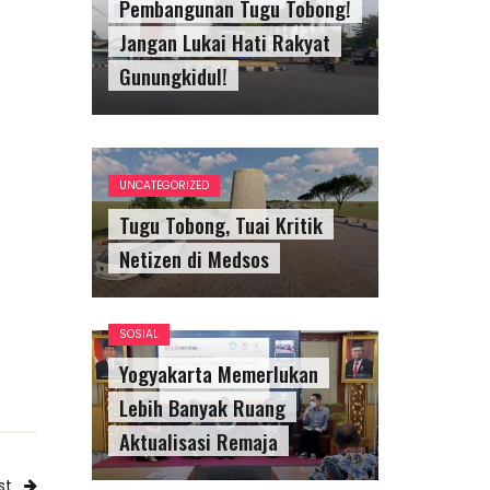
Pembangunan Tugu Tobong!
Jangan Lukai Hati Rakyat
Gunungkidul!
UNCATEGORIZED
Tugu Tobong, Tuai Kritik
Netizen di Medsos
SOSIAL
Yogyakarta Memerlukan
Lebih Banyak Ruang
Aktualisasi Remaja
st