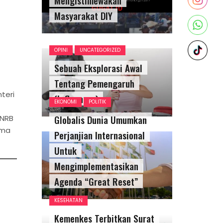
Masyarakat DIY
OPINI
UNCATEGORIZED
Sebuah Eksplorasi Awal
Tentang Pemengaruh
teri
(Influencer)
EKONOMI
POLITIK
Globalis Dunia Umumkan
ANRB
ama
Perjanjian Internasional
Untuk
Mengimplementasikan
Agenda “Great Reset”
KESEHATAN
Kemenkes Terbitkan Surat