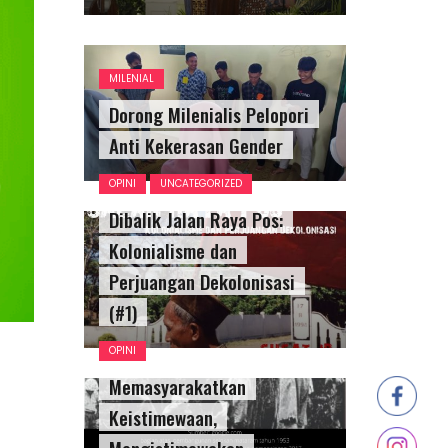
MILENIAL
Dorong Milenialis Pelopori
Anti Kekerasan Gender
OPINI
UNCATEGORIZED
Dibalik Jalan Raya Pos:
Kolonialisme dan
Perjuangan Dekolonisasi
(#1)
OPINI
Memasyarakatkan
Keistimewaan,
Mengistimewakan