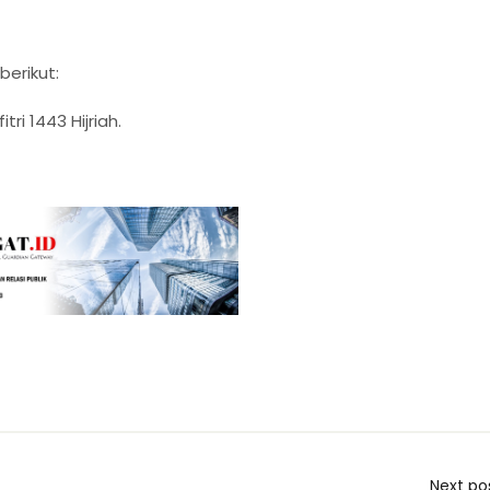
erikut:
itri 1443 Hijriah.
Next po