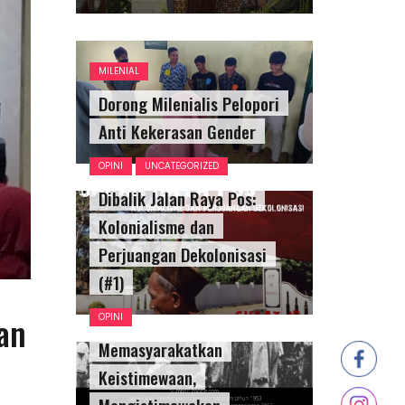
MILENIAL
Dorong Milenialis Pelopori
Anti Kekerasan Gender
OPINI
UNCATEGORIZED
Dibalik Jalan Raya Pos:
Kolonialisme dan
Perjuangan Dekolonisasi
(#1)
an
OPINI
Memasyarakatkan
Keistimewaan,
Mengistimewakan