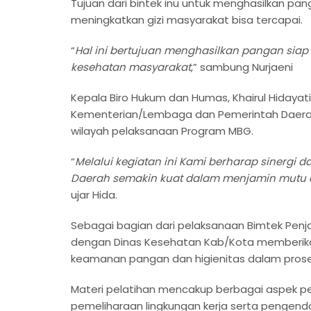
Tujuan dari bintek inu untuk menghasilkan p
meningkatkan gizi masyarakat bisa tercapai.
“
Hal ini bertujuan menghasilkan pangan siap 
kesehatan masyarakat
,” sambung Nurjaeni
Kepala Biro Hukum dan Humas, Khairul Hidayat
Kementerian/Lembaga dan Pemerintah Daera
wilayah pelaksanaan Program MBG.
“
Melalui kegiatan ini Kami berharap sinergi 
Daerah semakin kuat dalam menjamin mutu
ujar Hida.
Sebagai bagian dari pelaksanaan Bimtek Pen
dengan Dinas Kesehatan Kab/Kota memberik
keamanan pangan dan higienitas dalam pros
Materi pelatihan mencakup berbagai aspek pen
pemeliharaan lingkungan kerja serta pengend