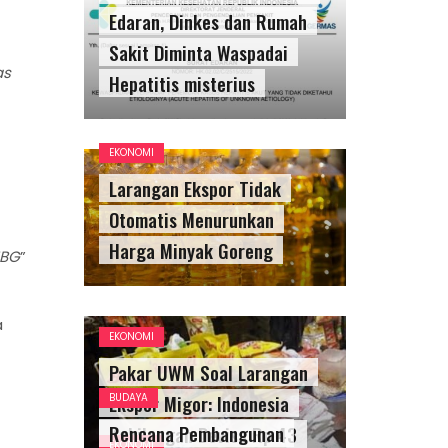
Edaran, Dinkes dan Rumah
Sakit Diminta Waspadai
as
Hepatitis misterius
EKONOMI
Larangan Ekspor Tidak
Otomatis Menurunkan
Harga Minyak Goreng
MBG
”
a
EKONOMI
Pakar UWM Soal Larangan
Ekspor Migor: Indonesia
BUDAYA
Rencana Pembangunan
Kehilangan Devisa Rp 43
EKONOMI