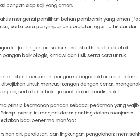
si pangan siap saji yang aman.
raktis mengenai pemilihan bahan pembersih yang aman (fo
ksi, serta cara penyimpanan peralatan agar terhindar dari
gan kerja dengan prosedur sanitasi rutin, serta dibekali
ngan baik bilogis, kimiawi dan fisik serta cara untuk
sihan pribadi penjamah pangan sebagai faktor kunci dalam
diwajibkan untuk mencuci tangan dengan benar, mengena
g diri, serta tidak bekerja saat dalam kondisi sakit.
ima prinsip keamanan pangan sebagai pedoman yang wajib
Prinsip-prinsip ini menjadi dasar penting dalam menjamin
sediakan bagi penerima manfaat.
rsihan diri, peralatan, dan lingkungan pengolahan; memisah