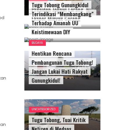
Tugu Tobong Gunungkidul
Triliun Per Bulan
Presiden Jokowi Larang
Terindikasi “Membangkang”
Ekspor Minyak Goreng
od
Terhadap Amanah UU
Keistimewaan DIY
BUDAYA
Hentikan Rencana
Pembangunan Tugu Tobong!
Jangan Lukai Hati Rakyat
kan
Gunungkidul!
UNCATEGORIZED
Tugu Tobong, Tuai Kritik
kan
Netizen di Medsos