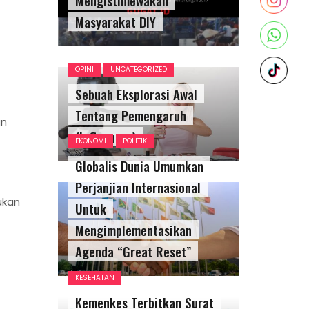
Masyarakat DIY
OPINI
UNCATEGORIZED
Sebuah Eksplorasi Awal
Tentang Pemengaruh
an
(Influencer)
EKONOMI
POLITIK
Globalis Dunia Umumkan
Perjanjian Internasional
ukan
Untuk
Mengimplementasikan
Agenda “Great Reset”
KESEHATAN
Kemenkes Terbitkan Surat