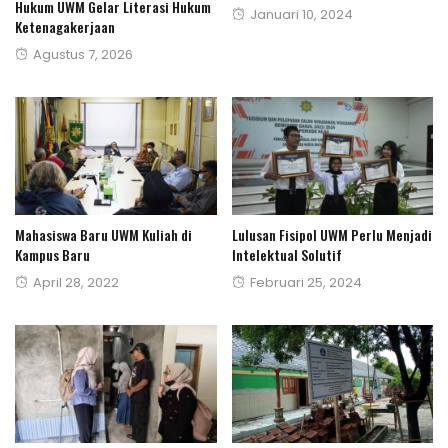
Hukum UWM Gelar Literasi Hukum
Posted
Januari 10, 2024
Ketenagakerjaan
on
Posted
Agustus 7, 2026
on
Mahasiswa Baru UWM Kuliah di
Lulusan Fisipol UWM Perlu Menjadi
Kampus Baru
Intelektual Solutif
Posted
Posted
April 28, 2022
Februari 25, 2024
on
on