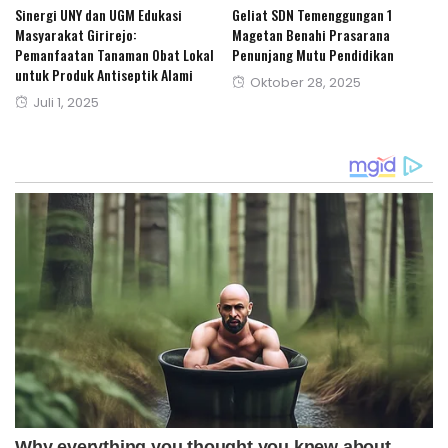
Sinergi UNY dan UGM Edukasi
Geliat SDN Temenggungan 1
Masyarakat Girirejo:
Magetan Benahi Prasarana
Pemanfaatan Tanaman Obat Lokal
Penunjang Mutu Pendidikan
untuk Produk Antiseptik Alami
Posted
Oktober 28, 2025
Posted
Juli 1, 2025
on
on