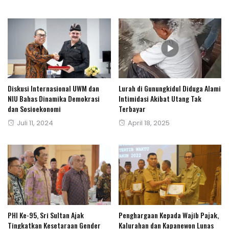
Diskusi Internasional UWM dan
Lurah di Gunungkidul Diduga Alami
NIU Bahas Dinamika Demokrasi
Intimidasi Akibat Utang Tak
dan Sosioekonomi
Terbayar
Posted
Posted
Juli 11, 2024
April 18, 2025
on
on
PHI Ke-95, Sri Sultan Ajak
Penghargaan Kepada Wajib Pajak,
Tingkatkan Kesetaraan Gender
Kalurahan dan Kapanewon Lunas