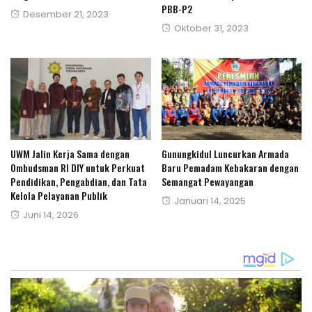
PBB-P2
Posted
Desember 21, 2023
Posted
Oktober 31, 2023
on
on
UWM Jalin Kerja Sama dengan
Gunungkidul Luncurkan Armada
Ombudsman RI DIY untuk Perkuat
Baru Pemadam Kebakaran dengan
Pendidikan, Pengabdian, dan Tata
Semangat Pewayangan
Kelola Pelayanan Publik
Posted
Januari 14, 2025
Posted
Juni 14, 2026
on
on