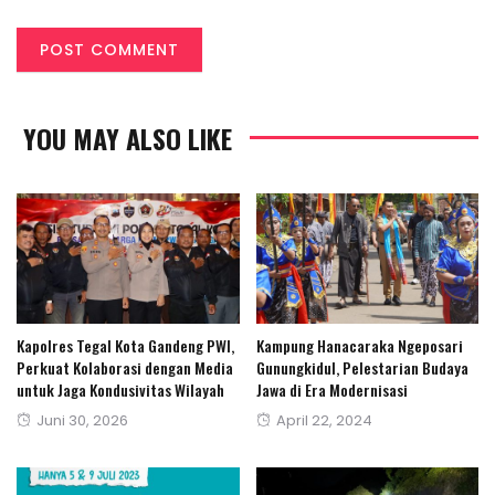
YOU MAY ALSO LIKE
‎Kapolres Tegal Kota Gandeng PWI,
Kampung Hanacaraka Ngeposari
Perkuat Kolaborasi dengan Media
Gunungkidul, Pelestarian Budaya
untuk Jaga Kondusivitas Wilayah‎
Jawa di Era Modernisasi
Posted
Posted
Juni 30, 2026
April 22, 2024
on
on