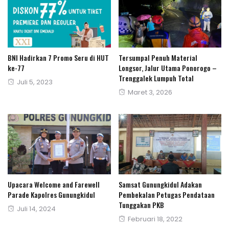
BNI Hadirkan 7 Promo Seru di HUT
Tersumpal Penuh Material
ke-77
Longsor, Jalur Utama Ponorogo –
Trenggalek Lumpuh Total
Posted
Juli 5, 2023
Posted
Maret 3, 2026
on
on
Upacara Welcome and Farewell
Samsat Gunungkidul Adakan
Parade Kapolres Gunungkidul
Pembekalan Petugas Pendataan
Tunggakan PKB
Posted
Juli 14, 2024
Posted
Februari 18, 2022
on