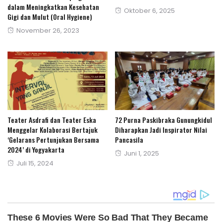
dalam Meningkatkan Kesehatan
Posted
Oktober 6, 2025
Gigi dan Mulut (Oral Hygiene)
on
Posted
November 26, 2023
on
Teater Asdrafi dan Teater Eska
72 Purna Paskibraka Gunungkidul
Menggelar Kolaborasi Bertajuk
Diharapkan Jadi Inspirator Nilai
‘Gelarans Pertunjukan Bersama
Pancasila
2024’ di Yogyakarta
Posted
Juni 1, 2025
Posted
Juli 15, 2024
on
on