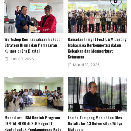
Workshop Kewirausahaan GoFood:
Ramadan Insight Fest UWM Dorong
Strategi Bisnis dan Pemasaran
Mahasiswa Berkompetisi dalam
Kuliner di Era Digital
Kebaikan dan Memperkuat
Keimanan
Posted
Juni 30, 2025
Posted
Maret 13, 2026
on
on
Mahasiswa UGM Bentuk Program
Lomba Tumpeng Meriahkan Dies
DENTAL HERO di SLB Negeri 1
Natalis ke-43 Universitas Widya
Bantul untuk Pendampingan Kader
Mataram