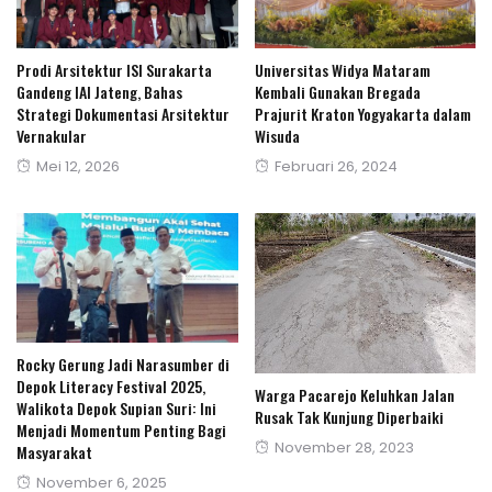
Prodi Arsitektur ISI Surakarta
Universitas Widya Mataram
Gandeng IAI Jateng, Bahas
Kembali Gunakan Bregada
Strategi Dokumentasi Arsitektur
Prajurit Kraton Yogyakarta dalam
Vernakular
Wisuda
Posted
Posted
Mei 12, 2026
Februari 26, 2024
on
on
Rocky Gerung Jadi Narasumber di
Depok Literacy Festival 2025,
Warga Pacarejo Keluhkan Jalan
Walikota Depok Supian Suri: Ini
Rusak Tak Kunjung Diperbaiki
Menjadi Momentum Penting Bagi
Posted
November 28, 2023
Masyarakat
on
Posted
November 6, 2025