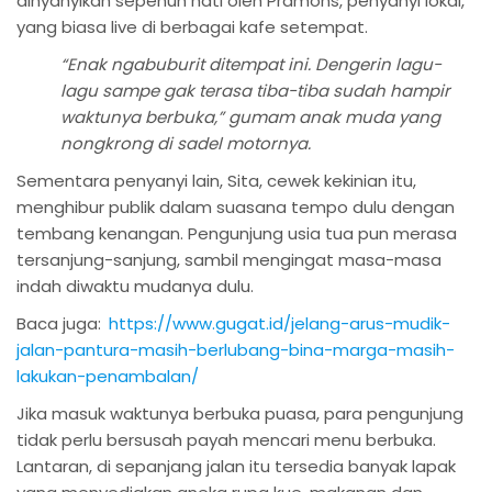
dinyanyikan sepenuh hati oleh Pramons, penyanyi lokal,
yang biasa live di berbagai kafe setempat.
“Enak ngabuburit ditempat ini. Dengerin lagu-
lagu sampe gak terasa tiba-tiba sudah hampir
waktunya berbuka,” gumam anak muda yang
nongkrong di sadel motornya.
Sementara penyanyi lain, Sita, cewek kekinian itu,
menghibur publik dalam suasana tempo dulu dengan
tembang kenangan. Pengunjung usia tua pun merasa
tersanjung-sanjung, sambil mengingat masa-masa
indah diwaktu mudanya dulu.
Baca juga:
https://www.gugat.id/jelang-arus-mudik-
jalan-pantura-masih-berlubang-bina-marga-masih-
lakukan-penambalan/
Jika masuk waktunya berbuka puasa, para pengunjung
tidak perlu bersusah payah mencari menu berbuka.
Lantaran, di sepanjang jalan itu tersedia banyak lapak