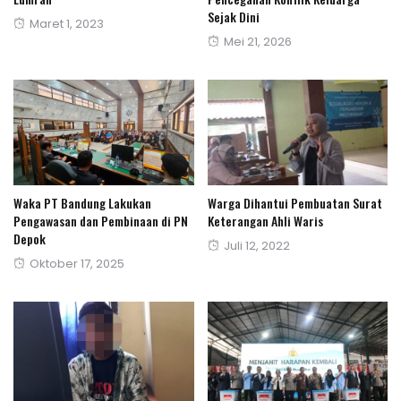
Sejak Dini
Posted
Maret 1, 2023
Posted
Mei 21, 2026
on
on
Waka PT Bandung Lakukan
Warga Dihantui Pembuatan Surat
Pengawasan dan Pembinaan di PN
Keterangan Ahli Waris
Depok
Posted
Juli 12, 2022
Posted
Oktober 17, 2025
on
on