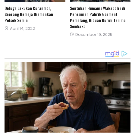
Diduga Lakukan Curanmor,
Sentuhan Humanis Wakapolri di
Seorang Remaja Diamankan
Peresmian Pabrik Garment
Polsek Semin
Pemalang, Ribuan Buruh Terima
Sembako
Posted
April 14, 2022
Posted
Desember 19, 2025
on
on