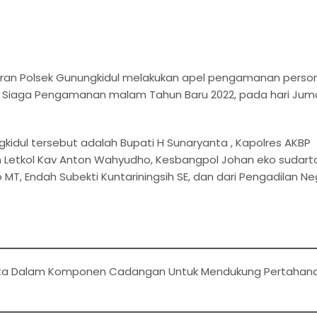
jaran Polsek Gunungkidul melakukan apel pengamanan perso
l Siaga Pengamanan malam Tahun Baru 2022, pada hari Jum
gkidul tersebut adalah Bupati H Sunaryanta , Kapolres AKBP
din Letkol Kav Anton Wahyudho, Kesbangpol Johan eko sudart
 MT, Endah Subekti Kuntariningsih SE, dan dari Pengadilan Ne
Serta Dalam Komponen Cadangan Untuk Mendukung Pertahan