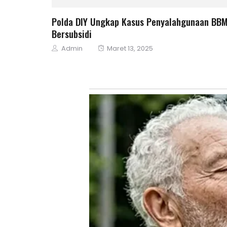
Polda DIY Ungkap Kasus Penyalahgunaan BB
Bersubsidi
Author
Posted
Admin
Maret 13, 2025
on