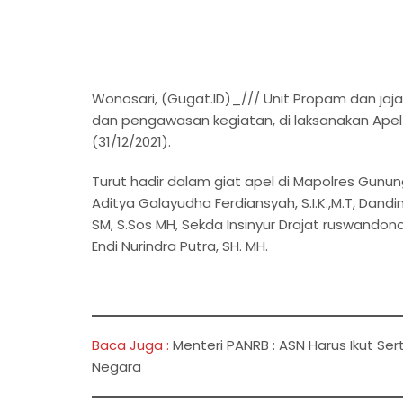
Wonosari, (Gugat.ID)_/// Unit Propam dan ja
dan pengawasan kegiatan, di laksanakan Ape
(31/12/2021).
Turut hadir dalam giat apel di Mapolres Gunun
Aditya Galayudha Ferdiansyah, S.I.K.,M.T, Dan
SM, S.Sos MH, Sekda Insinyur Drajat ruswandono
Endi Nurindra Putra, SH. MH.
Baca Juga :
Menteri PANRB : ASN Harus Ikut 
Negara