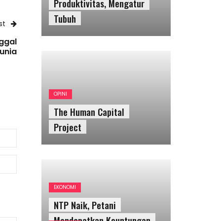
Produktivitas, Mengatur
Tubuh
st
ggal
unia
OPINI
The Human Capital
Project
EKONOMI
NTP Naik, Petani
Mendapatkan Keuntungan