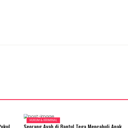
HUKUM & KRIMINAL
Pukul
Seorang Ayah di Bantul Tega Mencabuli Anak