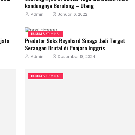
kandungnya Berulang – Ulang
Author
Posted
Admin
Januari 6, 2022
on
HUKUM & KRIMINAL
jata
Predator Seks Reynhard Sinaga Jadi Target
Serangan Brutal di Penjara Inggris
Author
Posted
Admin
Desember 18, 2024
on
HUKUM & KRIMINAL