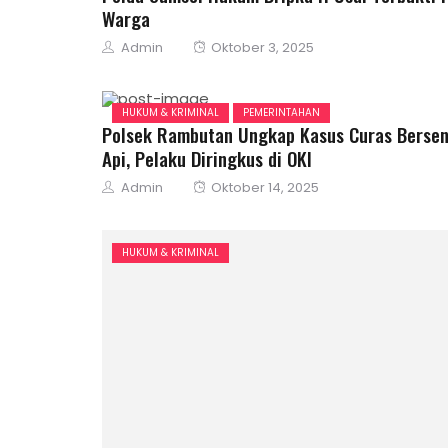
Warga
Author
Posted
Admin
Oktober 3, 2025
on
HUKUM & KRIMINAL
PEMERINTAHAN
Polsek Rambutan Ungkap Kasus Curas Bersen
Api, Pelaku Diringkus di OKI
Author
Posted
Admin
Oktober 14, 2025
on
HUKUM & KRIMINAL