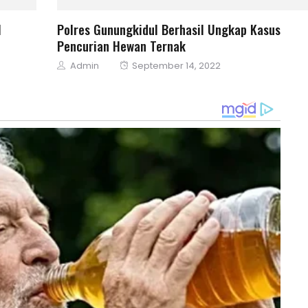
M
Polres Gunungkidul Berhasil Ungkap Kasus
Pencurian Hewan Ternak
Author
Posted
Admin
September 14, 2022
on