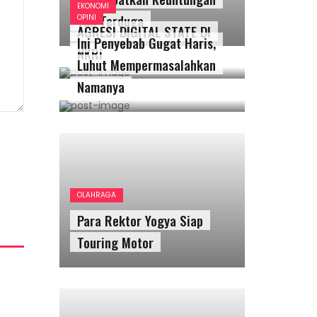
EKONOMI
Tak Terduga
OPINI
AGRESI DIGITAL STATE DI
Ini Penyebab Gugat Haris,
NKRI
Luhut Mempermasalahkan
Namanya
OLAHRAGA
Para Rektor Yogya Siap
Touring Motor