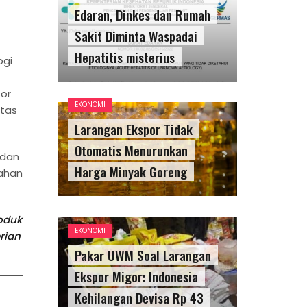
Edaran, Dinkes dan Rumah
Sakit Diminta Waspadai
Hepatitis misterius
ogi
tor
EKONOMI
itas
Larangan Ekspor Tidak
Otomatis Menurunkan
 dan
Harga Minyak Goreng
bahan
oduk
EKONOMI
rian
Pakar UWM Soal Larangan
Ekspor Migor: Indonesia
Kehilangan Devisa Rp 43