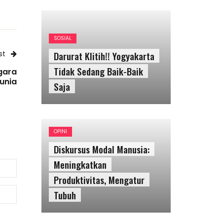
SOSIAL
Darurat Klitih!! Yogyakarta
st
Tidak Sedang Baik-Baik
gara
dunia
Saja
OPINI
Diskursus Modal Manusia:
Meningkatkan
Produktivitas, Mengatur
Tubuh