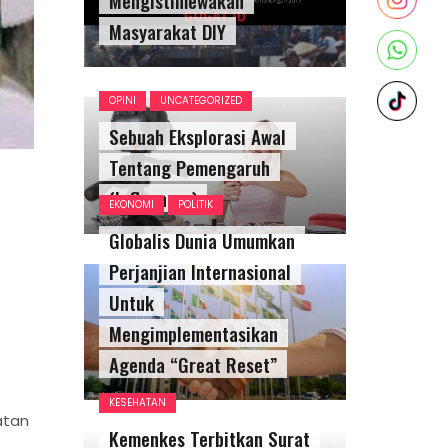
Masyarakat DIY
OPINI
UNCATEGORIZED
Sebuah Eksplorasi Awal
Tentang Pemengaruh
(Influencer)
EKONOMI
POLITIK
Globalis Dunia Umumkan
Perjanjian Internasional
Untuk
Mengimplementasikan
Agenda “Great Reset”
KESEHATAN
atan
Kemenkes Terbitkan Surat