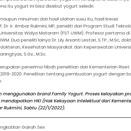
a itu yogurt ini bisa disebut yogurt seledri.
upun minuman dari hasil olahan susu itu, hasil kreasi
of. Dr. Ir. Ambar Rukmini, MP, peneliti dari Program Studi Teknol
 Universitas Widya Mataram (FST UWM). Profesor pertama di
Dua peneliti lainya Dr. Lily Arsanti Lestari, S.TP., M.Sc, dok
edokteran, Kesehatan Masyarakat dan Keperawatan Univers
ingtyas, S.Gz., M.Sc.
erupakan penerima hibah penelitian dari Kementerian Riset
de 2019-2020. Penelitian tentang pembuatan yogurt dengan 
.
an menggunakan brand Family Yogurt. Proses kelayakan pr
ah mendapatkan HKI (Hak Kekayaan Intelektual dari Kemente
 Rukmini, Sabtu (22/1/2022).
ngkatkan Gairah Sex