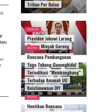
Triliun Per Bulan
ri
EKONOMI
i
Presiden Jokowi Larang
lalu
Ekspor Minyak Goreng
BUDAYA
Rencana Pembangunan
an
Tugu Tobong Gunungkidul
t
Terindikasi “Membangkang”
Terhadap Amanah UU
Keistimewaan DIY
BUDAYA
Hentikan Rencana