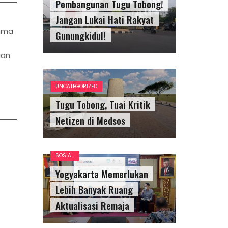
Pembangunan Tugu Tobong!
Jangan Lukai Hati Rakyat
sama
Gunungkidul!
gan
UNCATEGORIZED
Tugu Tobong, Tuai Kritik
Netizen di Medsos
SOSIAL
Yogyakarta Memerlukan
Lebih Banyak Ruang
Aktualisasi Remaja