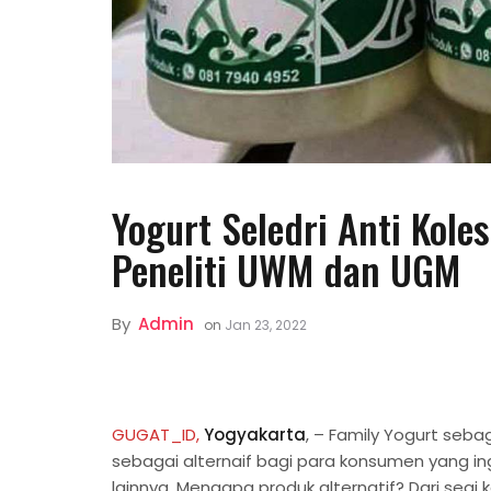
Yogurt Seledri Anti Koles
Peneliti UWM dan UGM
By
Admin
on
Jan 23, 2022
GUGAT_ID,
Yogyakarta
, – Family Yogurt seba
sebagai alternaif bagi para konsumen yang 
lainnya. Mengapa produk alternatif? Dari segi