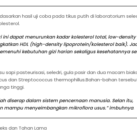
sarkan hasil uji coba pada tikus putih di laboratorium seled
lesterol.
ri ini dapat menurunkan kadar kolesterol total, low-density
ngkatkan HDL (high-density lipoprotein/kolesterol baik). Jad
enuhi kebutuhan gizi harian sekaligus kesehatannya se
su sapi pasteurisasi, seledri, gula pasir dan dua macam biak
aricus dan Streptococcus thermophillus.Bahan-bahan tersebu
nga tinggi.
 diserap dalam sistem pencernaan manusia. Selan itu,
ikan mampu menyeimbangkan mikroflora usus.” imbuhnya
.
Seks dan Tahan Lama