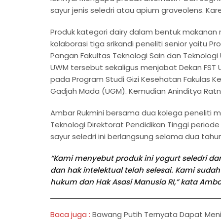
sayur jenis seledri atau apium graveolens. Karen
Produk kategori dairy dalam bentuk makanan ma
kolaborasi tiga srikandi peneliti senior yaitu Pr
Pangan Fakultas Teknologi Sain dan Teknologi
UWM tersebut sekaligus menjabat Dekan FST UWM. 
pada Program Studi Gizi Kesehatan Fakulas K
Gadjah Mada (UGM). Kemudian Aninditya Ratnan
Ambar Rukmini bersama dua kolega peneliti m
Teknologi Direktorat Pendidikan Tinggi perio
sayur seledri ini berlangsung selama dua tahun
“Kami menyebut produk ini yogurt seledri d
dan hak intelektual telah selesai. Kami sud
hukum dan Hak Asasi Manusia RI,” kata Ambar
Baca juga :
Bawang Putih Ternyata Dapat Meni