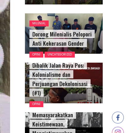
MILENIAL
Dorong Milenialis Pelopori
Anti Kekerasan Gender
OPINI
UNCATEGORIZED
Dibalik Jalan Raya Pos:
Kolonialisme dan
Perjuangan Dekolonisasi
(#1)
OPINI
Memasyarakatkan
Keistimewaan,
Mengistimewakan