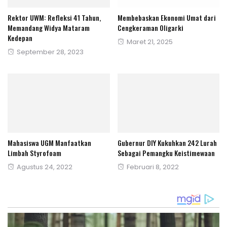
Rektor UWM: Refleksi 41 Tahun,
Membebaskan Ekonomi Umat dari
Memandang Widya Mataram
Cengkeraman Oligarki
Kedepan
Posted
Maret 21, 2025
Posted
September 28, 2023
on
on
Mahasiswa UGM Manfaatkan
Gubernur DIY Kukuhkan 242 Lurah
Limbah Styrofoam
Sebagai Pemangku Keistimewaan
Posted
Posted
Agustus 24, 2022
Februari 8, 2022
on
on