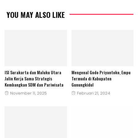
YOU MAY ALSO LIKE
ISI Surakarta dan Maluku Utara
Mengenal Godo Priyantoko, Empu
Jalin Kerja Sama Strategis
Termuda di Kabupaten
Kembangkan SDM dan Pariwisata
Gunungkidul
Posted
Posted
November 11, 2025
Februari 21, 2024
on
on