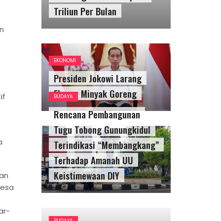
Triliun Per Bulan
n
EKONOMI
Presiden Jokowi Larang
Ekspor Minyak Goreng
BUDAYA
if
Rencana Pembangunan
Tugu Tobong Gunungkidul
Terindikasi “Membangkang”
a
Terhadap Amanah UU
Keistimewaan DIY
san
desa
BUDAYA
Hentikan Rencana
ar-