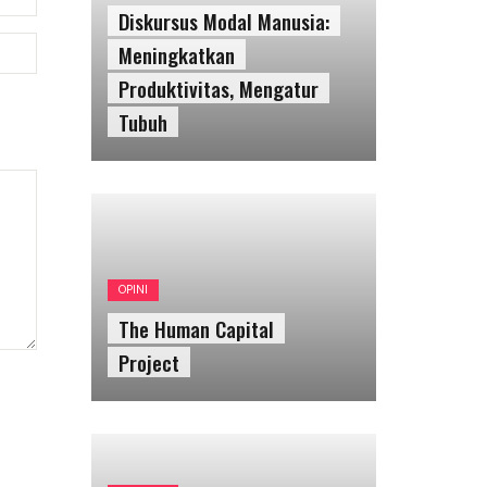
OPINI
The Human Capital
Project
EKONOMI
NTP Naik, Petani
Mendapatkan Keuntungan
Tak Terduga