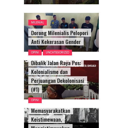
MILENIAL
Dorong Milenialis Pelopori
Anti Kekerasan Gender
OPINI
UNCATEGORIZED
Dibalik Jalan Raya Pos:
Kolonialisme dan
Perjuangan Dekolonisasi
(#1)
OPINI
Memasyarakatkan
Keistimewaan,
Mengistimewakan