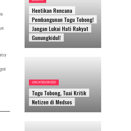
Pembangunan Tugu Tobong!
Jangan Lukai Hati Rakyat
us
Gunungkidul!
us
UNCATEGORIZED
ata
Tugu Tobong, Tuai Kritik
Netizen di Medsos
gai
SOSIAL
Yogyakarta Memerlukan
Lebih Banyak Ruang
Aktualisasi Remaja