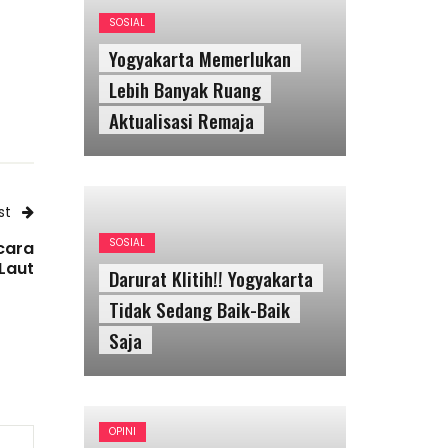
SOSIAL
Darurat Klitih!! Yogyakarta
Tidak Sedang Baik-Baik
Saja
st
cara
Laut
OPINI
Diskursus Modal Manusia:
Meningkatkan
Produktivitas, Mengatur
Tubuh