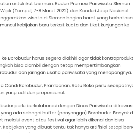
atan untuk ikut bermain. Badan Promosi Pariwisata Sleman
r Wijck (Tempel, 7-8 Maret 2022) dan Kenduri Jeep Nasional
enggerakkan wisata di Sleman bagian barat yang berbatasa
 muncul kebijakan baru terkait kuota dan tiket kunjungan ke
 ke Borobudur harus segera diakhiri agar tidak kontraprodukt
langkah bisa diambil dengan tetap mempertimbangkan
obudur dan jaringan usaha pariwisata yang menopangnya.
a Candi Borobudur, Prambanan, Ratu Boko perlu secepatny
 yang adil dan proporsional.
obudur perlu berkolaborasi dengan Dinas Pariwisata di kawa
 yang ada sebagai buffer (penyangga) Borobudur. Banyak 
t melalui event atau festival agar lebih dikenal dan bisa
Kebijakan yang dibuat tentu tak hanya artifisial tetapi ben