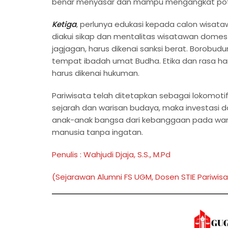
benar menyasar dan mampu mengangkat pot
Ketiga
, perlunya edukasi kepada calon wisat
diakui sikap dan mentalitas wisatawan domest
jagjagan, harus dikenai sanksi berat. Borob
tempat ibadah umat Budha. Etika dan rasa h
harus dikenai hukuman.
Pariwisata telah ditetapkan sebagai lokomot
sejarah dan warisan budaya, maka investasi d
anak-anak bangsa dari kebanggaan pada wari
manusia tanpa ingatan.
Penulis : Wahjudi Djaja, S.S., M.Pd
(Sejarawan Alumni FS UGM, Dosen STIE Pariwis