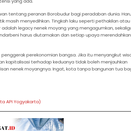
ensi yang ada.
awan tentang peranan Borobudur bagi peradaban dunia. Har
ik masih menyedihkan. Tingkah laku seperti pethakilan atau
udur adalah legacy nenek moyang yang mengagumkan, sekalig
andarbeni harus diutamakan dan setiap upaya merendahkan
if penggerak perekonomian bangsa. Jika itu menyangkut wis
an kapitalisasi terhadap keduanya tidak boleh menjauhkan
san nenek moyangnya. Ingat, kota tanpa bangunan tua ba
ata API Yogyakarta)