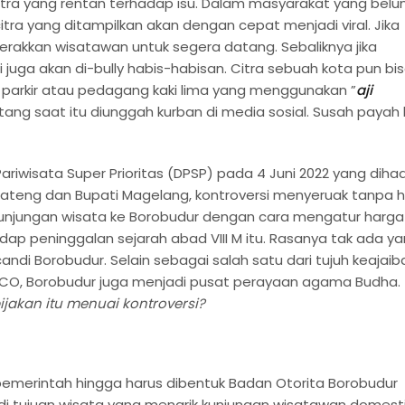
 citra yang rentan terhadap isu. Dalam masyarakat yang bel
 citra yang ditampilkan akan dengan cepat menjadi viral. Jika
gerakkan wisatawan untuk segera datang. Sebaliknya jika
pi juga akan di-bully habis-habisan. Citra sebuah kota pun bi
 parkir atau pedagang kaki lima yang menggunakan ”
aji
ng saat itu diunggah kurban di media sosial. Susah payah 
iwisata Super Prioritas (DPSP) pada 4 Juni 2022 yang dihadi
Jateng dan Bupati Magelang, kontroversi menyeruak tanpa h
jungan wisata ke Borobudur dengan cara mengatur harga
dap peninggalan sejarah abad VIII M itu. Rasanya tak ada y
di Borobudur. Selain sebagai salah satu dari tujuh keajaib
NESCO, Borobudur juga menjadi pusat perayaan agama Budha.
jakan itu menuai kontroversi?
emerintah hingga harus dibentuk Badan Otorita Borobudur
di tujuan wisata yang menarik kunjungan wisatawan domest