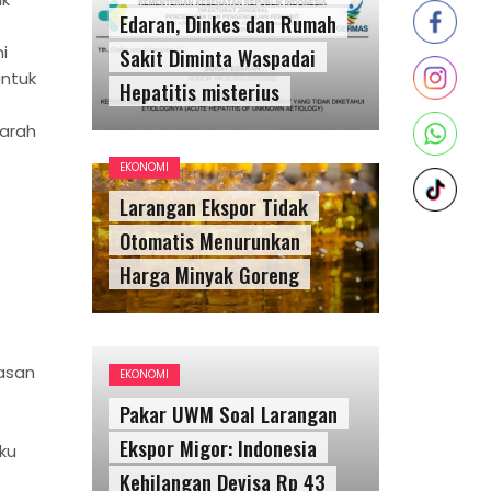
Edaran, Dinkes dan Rumah
i
Sakit Diminta Waspadai
untuk
Hepatitis misterius
 arah
EKONOMI
Larangan Ekspor Tidak
Otomatis Menurunkan
Harga Minyak Goreng
asan
EKONOMI
Pakar UWM Soal Larangan
e
Ekspor Migor: Indonesia
aku
Kehilangan Devisa Rp 43