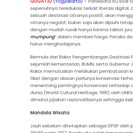
GUGAT.ID
(Yogyakarta)
– Pariwisata itu soal
sepenuhnya teredukasi terkait literasi digital,
sebuah destinasi citranya positif, akan meng
citranya negatif, bukan saja akan dijauhi teta
dengan mudah rusak hanya karena tabiat juru
mumpung
” dalam memberi harga. Petaka data
harus menghadapinya.
Bermula dari Rakor Pengembangan Destinasi Par
sejumlah kementerian, BUMN, serta Gubernur 
Rakor memutuskan melakukan pembatasan kun
tiket dengan alasan perlunya konservasi terha
menentang pentingnya konservasi terhadap can
dunia (World Cultural Heritage, 1991) oleh U
dimana pijakan rasionalitasnya sehingga kebi
Mandala Wisata
Jauh sebelum ditetapkan sebagai DPSP oleh p
(BOB) pada 2017, Borobudur telah lama menja