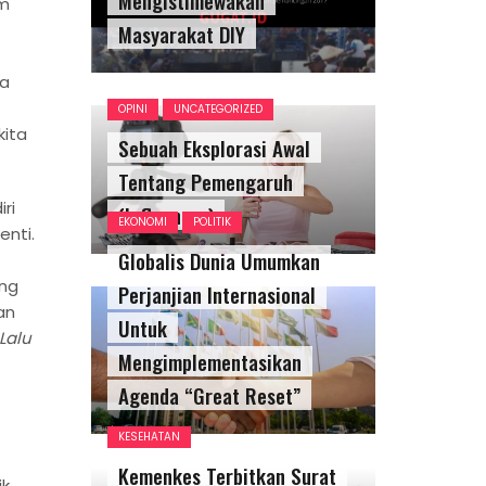
um
Masyarakat DIY
sa
OPINI
UNCATEGORIZED
kita
Sebuah Eksplorasi Awal
Tentang Pemengaruh
ri
(Influencer)
EKONOMI
POLITIK
enti.
Globalis Dunia Umumkan
ang
Perjanjian Internasional
an
Untuk
Lalu
Mengimplementasikan
Agenda “Great Reset”
KESEHATAN
Kemenkes Terbitkan Surat
ik