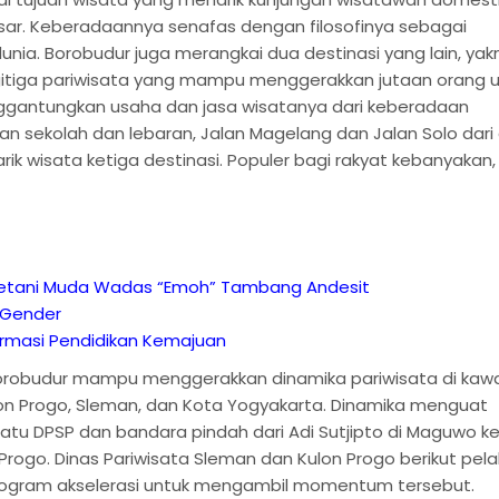
r. Keberadaannya senafas dengan filosofinya sebagai
unia. Borobudur juga merangkai dua destinasi yang lain, yakn
itiga pariwisata yang mampu menggerakkan jutaan orang 
ggantungkan usaha dan jasa wisatanya dari keberadaan
an sekolah dan lebaran, Jalan Magelang dan Jalan Solo dari
rik wisata ketiga destinasi. Populer bagi rakyat kebanyakan,
 Petani Muda Wadas “Emoh” Tambang Andesit
n Gender
rmasi Pendidikan Kemajuan
orobudur mampu menggerakkan dinamika pariwisata di kaw
lon Progo, Sleman, dan Kota Yogyakarta. Dinamika menguat
atu DPSP dan bandara pindah dari Adi Sutjipto di Maguwo k
n Progo. Dinas Pariwisata Sleman dan Kulon Progo berikut pel
program akselerasi untuk mengambil momentum tersebut.