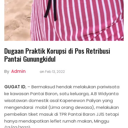
Dugaan Praktik Korupsi di Pos Retribusi
Pantai Gunungkidul
By
Admin
on
Feb 13, 2022
GUGAT ID
, – Bermaksud hendak melakukan pariwisata
ke kawasan Pantai Baron, satu keluarga, A.B Widyanta
wisatawan domestik asal Kapenewon Paliyan yang
mengendarai mobil (Lima orang dewasa), melakukan
pembelian tiket masuk di TPR Pantai Baron JJlS tetapi
hanya mendapatkan leflet rumah makan, Minggu
(13/02/2022).