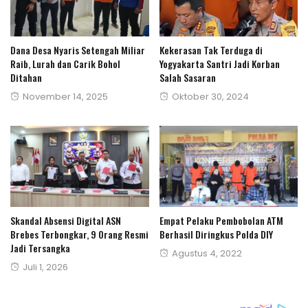
Dana Desa Nyaris Setengah Miliar
Kekerasan Tak Terduga di
Raib, Lurah dan Carik Bohol
Yogyakarta Santri Jadi Korban
Ditahan
Salah Sasaran
Posted
Posted
November 14, 2025
Oktober 30, 2024
on
on
‎Skandal Absensi Digital ASN
Empat Pelaku Pembobolan ATM
Brebes Terbongkar, 9 Orang Resmi
Berhasil Diringkus Polda DIY
Jadi Tersangka‎
Posted
Agustus 4, 2022
Posted
Juli 1, 2026
on
on