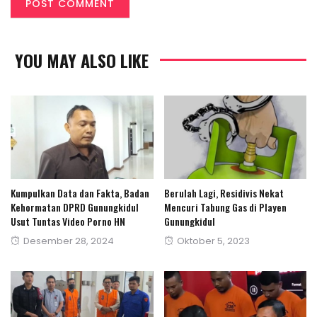
YOU MAY ALSO LIKE
Kumpulkan Data dan Fakta, Badan
Berulah Lagi, Residivis Nekat
Kehormatan DPRD Gunungkidul
Mencuri Tabung Gas di Playen
Usut Tuntas Video Porno HN
Gunungkidul
Posted
Posted
Desember 28, 2024
Oktober 5, 2023
on
on