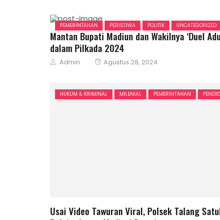
on
PEMERINTAHAN
PERISTIWA
POLITIK
UNCATEGORIZED
Mantan Bupati Madiun dan Wakilnya ‘Duel Adu
dalam Pilkada 2024
Author
Posted
Admin
Agustus 28, 2024
on
HUKUM & KRIMINAL
MILENIAL
PEMERINTAHAN
PENDI
Usai Video Tawuran Viral, Polsek Talang Sat