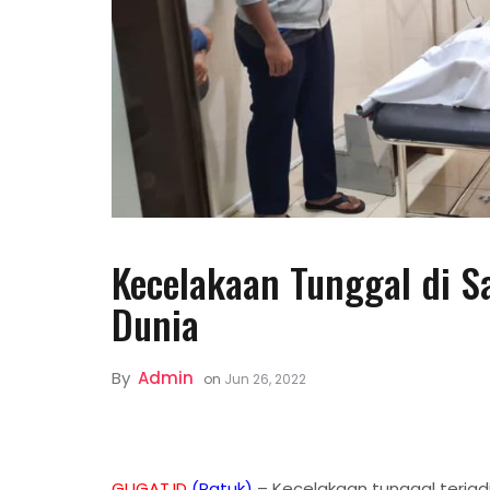
Kecelakaan Tunggal di S
Dunia
By
Admin
on
Jun 26, 2022
GUGAT.ID
(Patuk)
– Kecelakaan tunggal terjadi