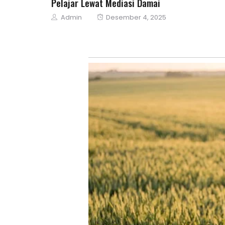
Pelajar Lewat Mediasi Damai
Author
Posted
Admin
Desember 4, 2025
on