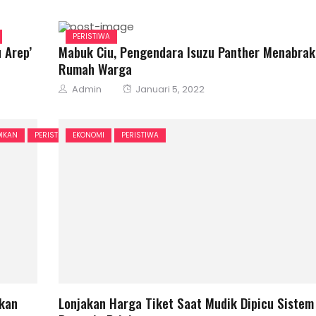
PERISTIWA
 Arep’
Mabuk Ciu, Pengendara Isuzu Panther Menabrak
Rumah Warga
Author
Posted
Admin
Januari 5, 2022
on
DIKAN
PERISTIWA
EKONOMI
PERISTIWA
ukan
Lonjakan Harga Tiket Saat Mudik Dipicu Sistem