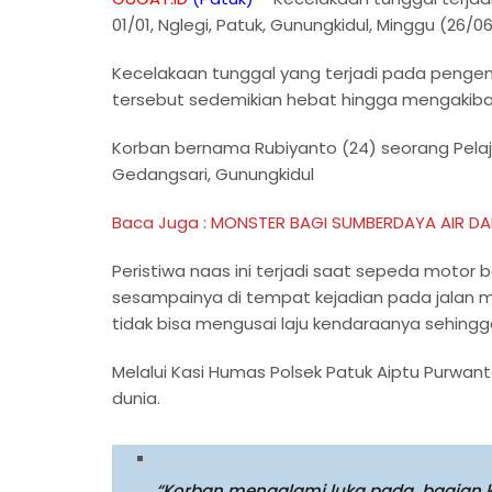
01/01, Nglegi, Patuk, Gunungkidul, Minggu (26/0
Kecelakaan tunggal yang terjadi pada pengen
tersebut sedemikian hebat hingga mengakiba
Korban bernama Rubiyanto (24) seorang Pelaj
Gedangsari, Gunungkidul
Baca Juga : MONSTER BAGI SUMBERDAYA AIR D
Peristiwa naas ini terjadi saat sepeda motor 
sesampainya di tempat kejadian pada jalan m
tidak bisa mengusai laju kendaraanya sehing
Melalui Kasi Humas Polsek Patuk Aiptu Purwan
dunia.
“Korban mengalami luka pada bagian k