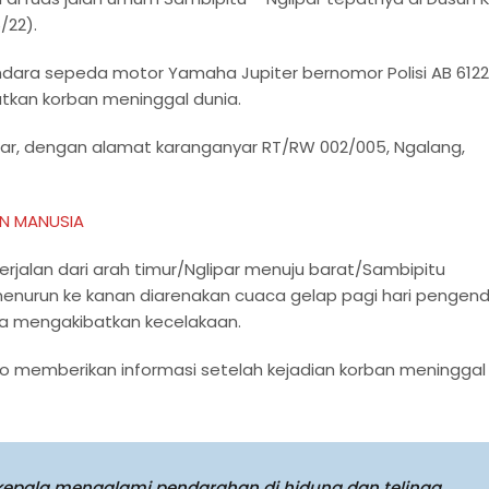
6/22).
dara sepeda motor Yamaha Jupiter bernomor Polisi AB 6122
tkan korban meninggal dunia.
ar, dengan alamat karanganyar RT/RW 002/005, Ngalang,
AN MANUSIA
berjalan dari arah timur/Nglipar menuju barat/Sambipitu
enurun ke kanan diarenakan cuaca gelap pagi hari pengen
ga mengakibatkan kecelakaan.
to memberikan informasi setelah kejadian korban meninggal
epala mengalami pendarahan di hidung dan telinga.