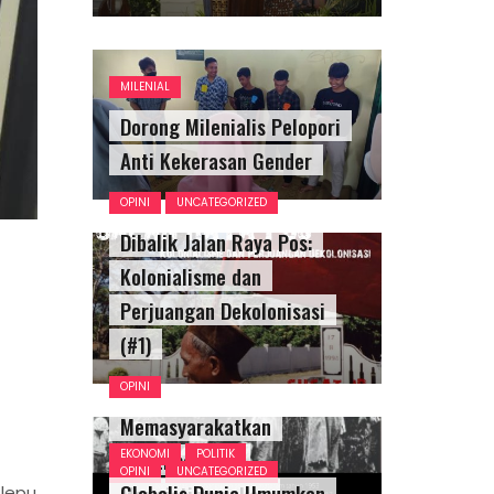
MILENIAL
Dorong Milenialis Pelopori
Anti Kekerasan Gender
OPINI
UNCATEGORIZED
Dibalik Jalan Raya Pos:
Kolonialisme dan
Perjuangan Dekolonisasi
(#1)
OPINI
Memasyarakatkan
Keistimewaan,
EKONOMI
POLITIK
OPINI
UNCATEGORIZED
Globalis Dunia Umumkan
Mengistimewakan
Klepu