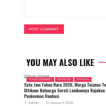
YOU MAY ALSO LIKE
HUKUM & KRIMINAL
KESEHATAN
PERISTIWA
Satu Jam Tahun Baru 2026, Warga Toianas T
Ditikam: Keluarga Soroti Lambannya Rujukan
Puskesmas Hauhasi
Author
Posted
Admin
Januari 3, 2026