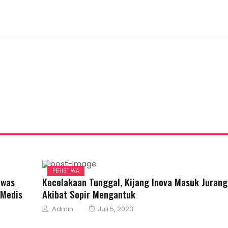
PERISTIWA
ewas
Kecelakaan Tunggal, Kijang Inova Masuk Jurang
 Medis
Akibat Sopir Mengantuk
Author
Posted
Admin
Juli 5, 2023
on