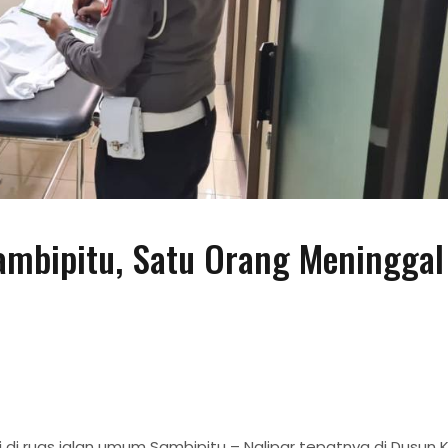
ambipitu, Satu Orang Meninggal
 di ruas jalan umum Sambipitu – Nglipar tepatnya di Dusun 