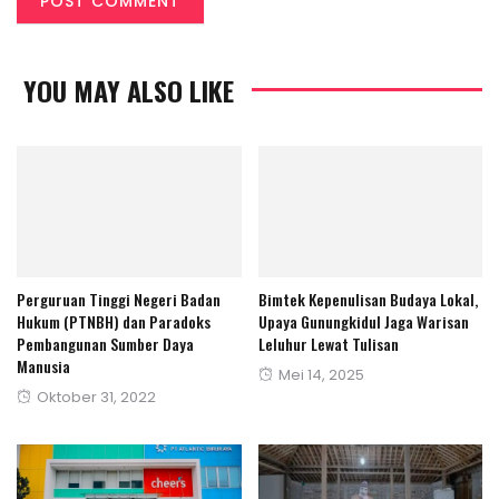
YOU MAY ALSO LIKE
Perguruan Tinggi Negeri Badan
Bimtek Kepenulisan Budaya Lokal,
Hukum (PTNBH) dan Paradoks
Upaya Gunungkidul Jaga Warisan
Pembangunan Sumber Daya
Leluhur Lewat Tulisan
Manusia
Posted
Mei 14, 2025
Posted
Oktober 31, 2022
on
on