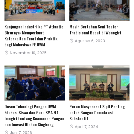
Kunjungan Industri ke PT Atlantic
Masih Bertahan Seni Teater
Biruraya: Memperkuat
Tradisional Badut di Wonogiri
Keterkaitan Teori dan Praktik
Posted
Agustus 6, 2023
bagi Mahasiswa FE UWM
on
Posted
November 10, 2025
on
Dosen Teknologi Pangan UWM
Peran Masyarakat Sipil Penting
Edukasi Siswa dan Guru SMA N 1
untuk Bangun Demokrasi
Imogiri tentang Keamanan Pangan
Substantif
dan Inovasi Olahan Singkong
Posted
April 7, 2024
Posted
Juni 7, 2026
on