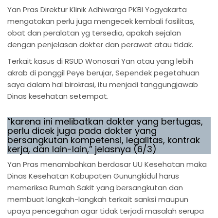
Yan Pras Direktur Klinik Adhiwarga PKBI Yogyakarta
mengatakan perlu juga mengecek kembali fasilitas,
obat dan peralatan yg tersedia, apakah sejalan
dengan penjelasan dokter dan perawat atau tidak.
Terkait kasus di RSUD Wonosari Yan atau yang lebih
akrab di panggil Peye berujar, Sependek pegetahuan
saya dalam hal birokrasi, itu menjadi tanggungjawab
Dinas kesehatan setempat.
“karena ini melibatkan dokter yang bertugas,
perlu dicek juga pada dokter yang
bersangkutan kompetensi, legalitas, kontrak
kerja, dan lain-lain,” jelasnya (6/3)
Yan Pras menambahkan berdasar UU Kesehatan maka
Dinas Kesehatan Kabupaten Gunungkidul harus
memeriksa Rumah Sakit yang bersangkutan dan
membuat langkah-langkah terkait sanksi maupun
upaya pencegahan agar tidak terjadi masalah serupa