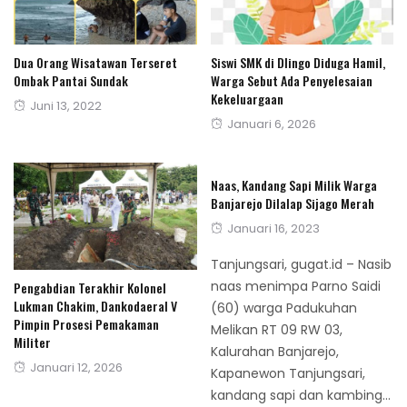
Dua Orang Wisatawan Terseret
Siswi SMK di Dlingo Diduga Hamil,
Ombak Pantai Sundak
Warga Sebut Ada Penyelesaian
Kekeluargaan
Posted
Juni 13, 2022
Posted
Januari 6, 2026
on
on
Naas, Kandang Sapi Milik Warga
Banjarejo Dilalap Sijago Merah
Posted
Januari 16, 2023
on
Tanjungsari, gugat.id – Nasib
naas menimpa Parno Saidi
Pengabdian Terakhir Kolonel
Lukman Chakim, Dankodaeral V
(60) warga Padukuhan
Pimpin Prosesi Pemakaman
Melikan RT 09 RW 03,
Militer
Kalurahan Banjarejo,
Posted
Januari 12, 2026
Kapanewon Tanjungsari,
on
kandang sapi dan kambing...