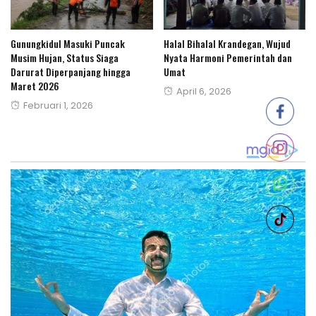
Gunungkidul Masuki Puncak
Halal Bihalal Krandegan, Wujud
Musim Hujan, Status Siaga
Nyata Harmoni Pemerintah dan
Darurat Diperpanjang hingga
Umat
Maret 2026
Posted
April 6, 2026
Posted
Februari 1, 2026
on
on