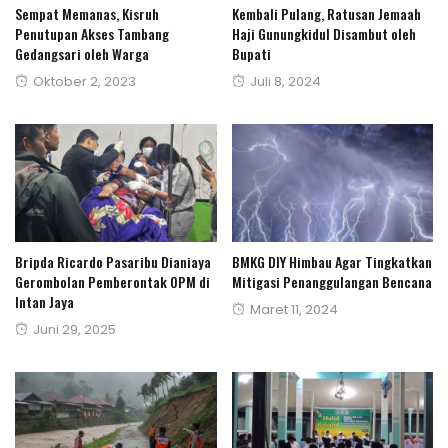
Sempat Memanas, Kisruh
Kembali Pulang, Ratusan Jemaah
Penutupan Akses Tambang
Haji Gunungkidul Disambut oleh
Gedangsari oleh Warga
Bupati
Posted
Posted
Oktober 2, 2023
Juli 8, 2024
on
on
Bripda Ricardo Pasaribu Dianiaya
BMKG DIY Himbau Agar Tingkatkan
Gerombolan Pemberontak OPM di
Mitigasi Penanggulangan Bencana
Intan Jaya
Posted
Maret 11, 2024
Posted
Juni 29, 2025
on
on