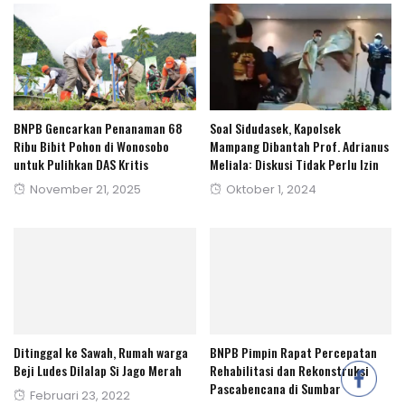
BNPB Gencarkan Penanaman 68
Soal Sidudasek, Kapolsek
Ribu Bibit Pohon di Wonosobo
Mampang Dibantah Prof. Adrianus
untuk Pulihkan DAS Kritis
Meliala: Diskusi Tidak Perlu Izin
Posted
Posted
November 21, 2025
Oktober 1, 2024
on
on
Ditinggal ke Sawah, Rumah warga
BNPB Pimpin Rapat Percepatan
Beji Ludes Dilalap Si Jago Merah
Rehabilitasi dan Rekonstruksi
Pascabencana di Sumbar
Posted
Februari 23, 2022