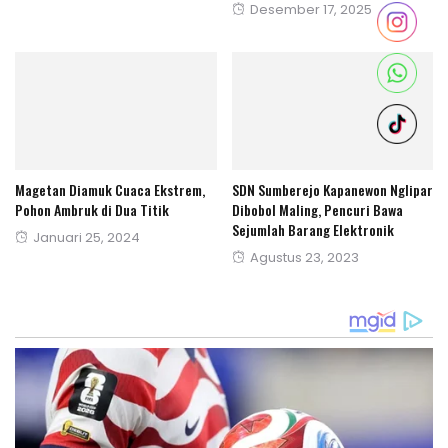
Posted
Desember 17, 2025
on
on
Magetan Diamuk Cuaca Ekstrem,
SDN Sumberejo Kapanewon Nglipar
Pohon Ambruk di Dua Titik
Dibobol Maling, Pencuri Bawa
Sejumlah Barang Elektronik
Posted
Januari 25, 2024
Posted
Agustus 23, 2023
on
on