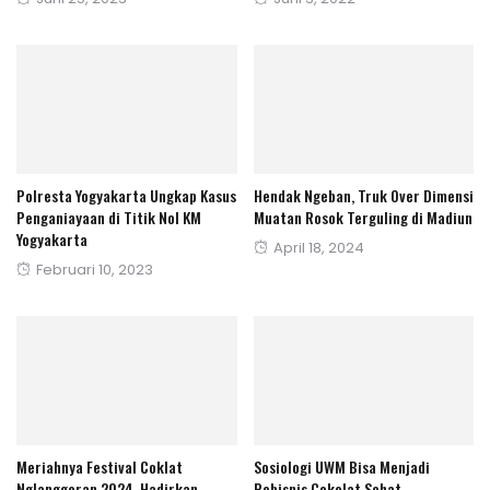
Posted
Juni 25, 2023
on
on
Polresta Yogyakarta Ungkap Kasus
Hendak Ngeban, Truk Over Dimensi
Penganiayaan di Titik Nol KM
Muatan Rosok Terguling di Madiun
Yogyakarta
Posted
April 18, 2024
Posted
Februari 10, 2023
on
on
Meriahnya Festival Coklat
Sosiologi UWM Bisa Menjadi