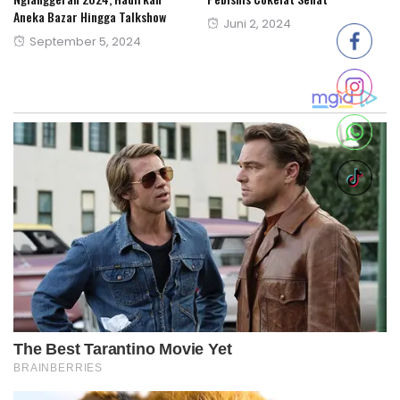
Nglanggeran 2024, Hadirkan
Pebisnis Cokelat Sehat
Aneka Bazar Hingga Talkshow
Posted
Juni 2, 2024
Posted
September 5, 2024
on
on